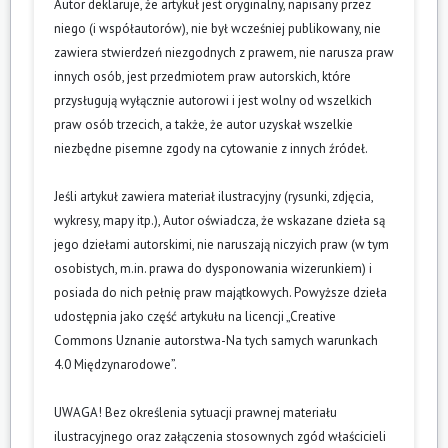
Autor deklaruje, że artykuł jest oryginalny, napisany przez
niego (i współautorów), nie był wcześniej publikowany, nie
zawiera stwierdzeń niezgodnych z prawem, nie narusza praw
innych osób, jest przedmiotem praw autorskich, które
przysługują wyłącznie autorowi i jest wolny od wszelkich
praw osób trzecich, a także, że autor uzyskał wszelkie
niezbędne pisemne zgody na cytowanie z innych źródeł.
Jeśli artykuł zawiera materiał ilustracyjny (rysunki, zdjęcia,
wykresy, mapy itp.), Autor oświadcza, że wskazane dzieła są
jego dziełami autorskimi, nie naruszają niczyich praw (w tym
osobistych, m.in. prawa do dysponowania wizerunkiem) i
posiada do nich pełnię praw majątkowych. Powyższe dzieła
udostępnia jako część artykułu na licencji „Creative
Commons Uznanie autorstwa-Na tych samych warunkach
4.0 Międzynarodowe”.
UWAGA! Bez określenia sytuacji prawnej materiału
ilustracyjnego oraz załączenia stosownych zgód właścicieli