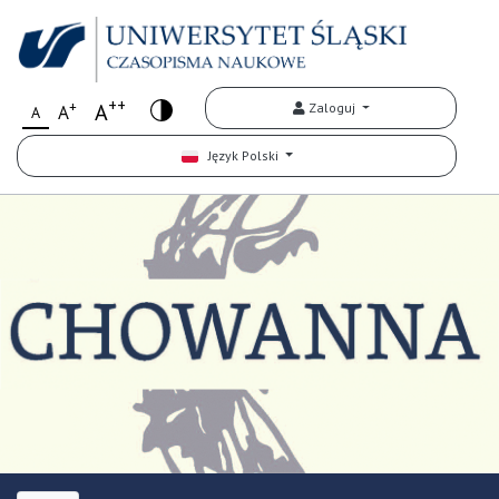
++
+
A
Zaloguj
A
A
Język Polski