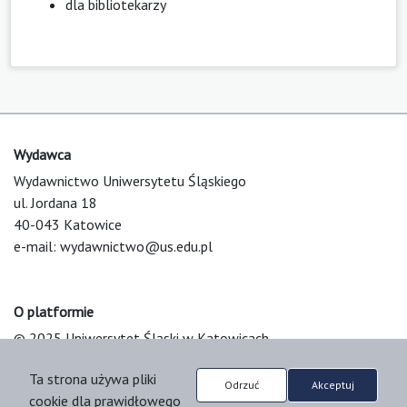
dla bibliotekarzy
Wydawca
Wydawnictwo Uniwersytetu Śląskiego
ul. Jordana 18
40-043 Katowice
e-mail:
wydawnictwo@us.edu.pl
O platformie
© 2025 Uniwersytet Śląski w Katowicach
Support & Customization by LIBCOM
Ta strona używa pliki
Platform & Workflow by OJS/PKP
Odrzuć
Akceptuj
cookie dla prawidłowego