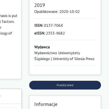
2019
Opublikowane: 2020-10-02
hasis is put
 factors.
ISSN:
0137-706X
r
ology of
eISSN:
2353-9682
Wydawca
Wydawnictwo Uniwersytetu
Śląskiego | University of Silesia Press
Prześlij tekst
y
Informacje