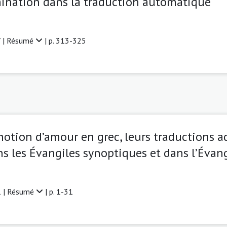
mination dans la traduction automatique
 |
Résumé
| p. 313-325
otion d’amour en grec, leurs traductions a
s les Évangiles synoptiques et dans l’Évang
 |
Résumé
| p. 1-31