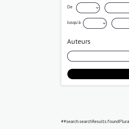
De
Jusqu'à
Auteurs
##search.searchResults.foundPlur