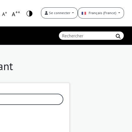
++
+
A
Se connecter
Français (France)
A
ant