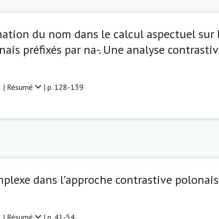
nation du nom dans le calcul aspectuel sur 
ais préfixés par na-. Une analyse contrasti
 |
Résumé
| p. 128-139
plexe dans l’approche contrastive polonais
 |
Résumé
| p. 41-54