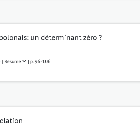
polonais: un déterminant zéro ?
 |
Résumé
| p. 96-106
relation