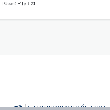
 |
Résumé
| p. 1-23