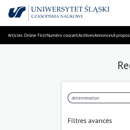
Articles Online First
Numéro courant
Archives
Annonces
À propo
Re
Filtres avancés