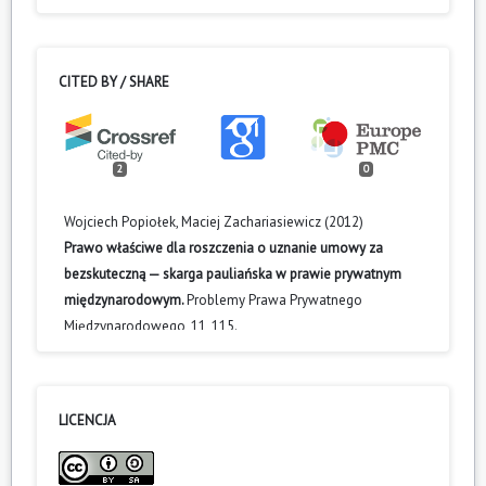
CITED BY / SHARE
2
0
Wojciech Popiołek, Maciej Zachariasiewicz (2012)
Prawo właściwe dla roszczenia o uznanie umowy za
bezskuteczną — skarga pauliańska w prawie prywatnym
międzynarodowym.
Problemy Prawa Prywatnego
Międzynarodowego,
11
,
115.
10.31261/PPPM.2012.11.05
Anna Pacholska (2012)
Prawo właściwe, w razie braku wyboru prawa, dla umowy
LICENCJA
o kooperację przemysłową według konwencji rzymskiej i
rozporządzenia Rzym I.
Problemy Prawa Prywatnego