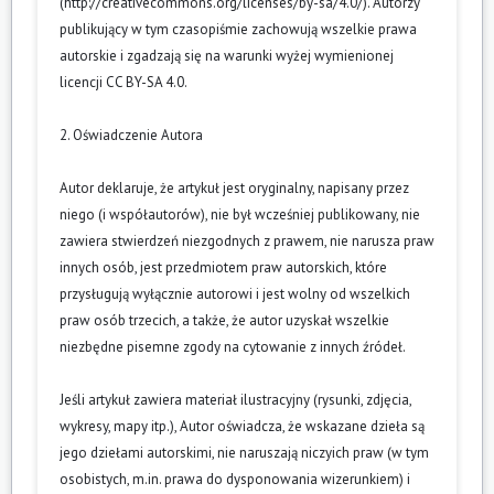
(
http://creativecommons.org/licenses/by-sa/4.0/
). Autorzy
publikujący w tym czasopiśmie zachowują wszelkie prawa
autorskie i zgadzają się na warunki wyżej wymienionej
licencji CC BY-SA 4.0.
2. Oświadczenie Autora
Autor deklaruje, że artykuł jest oryginalny, napisany przez
niego (i współautorów), nie był wcześniej publikowany, nie
zawiera stwierdzeń niezgodnych z prawem, nie narusza praw
innych osób, jest przedmiotem praw autorskich, które
przysługują wyłącznie autorowi i jest wolny od wszelkich
praw osób trzecich, a także, że autor uzyskał wszelkie
niezbędne pisemne zgody na cytowanie z innych źródeł.
Jeśli artykuł zawiera materiał ilustracyjny (rysunki, zdjęcia,
wykresy, mapy itp.), Autor oświadcza, że wskazane dzieła są
jego dziełami autorskimi, nie naruszają niczyich praw (w tym
osobistych, m.in. prawa do dysponowania wizerunkiem) i