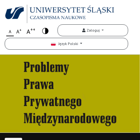
++
+
A
Zaloguj
A
A
Język Polski