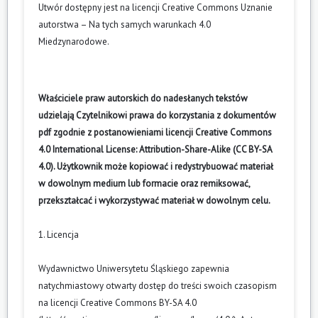
Utwór dostępny jest na licencji
Creative Commons Uznanie
Międzynarodowego,
10
,
137.
autorstwa – Na tych samych warunkach 4.0
10.31261/PPPM.2012.10.07
Miedzynarodowe
.
Właściciele praw autorskich do nadesłanych tekstów
udzielają Czytelnikowi prawa do korzystania z dokumentów
pdf zgodnie z postanowieniami licencji Creative Commons
4.0 International License: Attribution-Share-Alike (CC BY-SA
4.0). Użytkownik może kopiować i redystrybuować materiał
w dowolnym medium lub formacie oraz remiksować,
przekształcać i wykorzystywać materiał w dowolnym celu.
1. Licencja
Wydawnictwo Uniwersytetu Śląskiego zapewnia
natychmiastowy otwarty dostęp do treści swoich czasopism
na licencji Creative Commons BY-SA 4.0