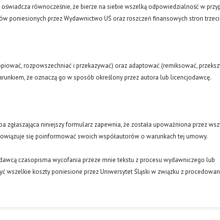
a oświadcza równocześnie, że bierze na siebie wszelką odpowiedzialność w prz
tów poniesionych przez Wydawnictwo UŚ oraz roszczeń finansowych stron trzeci
opiować, rozpowszechniać i przekazywać) oraz adaptować (remiksować, przekszt
runkiem, że oznaczą go w sposób określony przez autora lub licencjodawcę.
oba zgłaszająca niniejszy formularz zapewnia, że została upoważniona przez wsz
obowiązuje się poinformować swoich współautorów o warunkach tej umowy.
ydawcą czasopisma wycofania przeze mnie tekstu z procesu wydawniczego lub
ć wszelkie koszty poniesione przez Uniwersytet Śląski w związku z procedowa