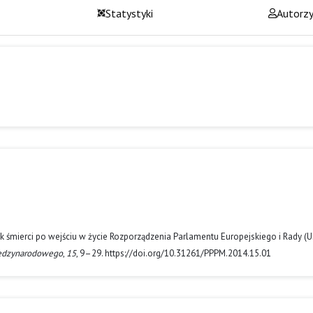
Statystyki
Autorz
k śmierci po wejściu w życie Rozporządzenia Parlamentu Europejskiego i Rady (U
iędzynarodowego
,
15
, 9–29. https://doi.org/10.31261/PPPM.2014.15.01