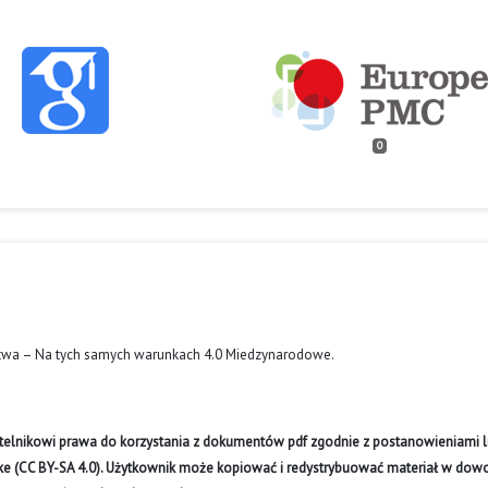
0
twa – Na tych samych warunkach 4.0 Miedzynarodowe
.
ytelnikowi prawa do korzystania z dokumentów pdf zgodnie z postanowieniami li
like (CC BY-SA 4.0). Użytkownik może kopiować i redystrybuować materiał w do