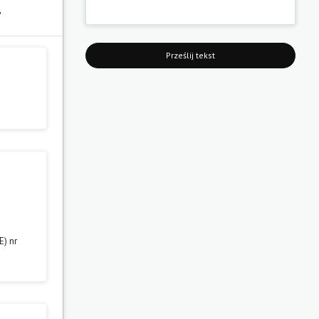
y
Prześlij tekst
E) nr