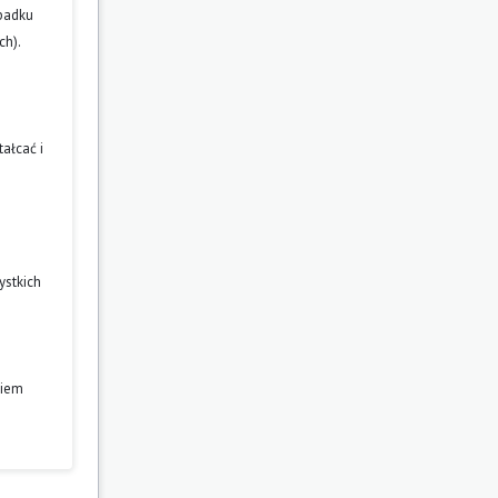
ypadku
ch).
ałcać i
ystkich
niem