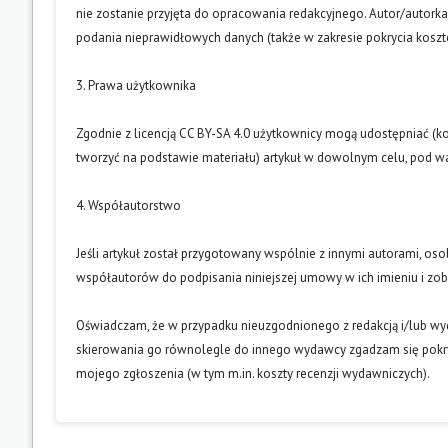
nie zostanie przyjęta do opracowania redakcyjnego. Autor/autork
podania nieprawidłowych danych (także w zakresie pokrycia kosz
3. Prawa użytkownika
Zgodnie z licencją CC BY-SA 4.0 użytkownicy mogą udostępniać (k
tworzyć na podstawie materiału) artykuł w dowolnym celu, pod wa
4. Współautorstwo
Jeśli artykuł został przygotowany wspólnie z innymi autorami, os
współautorów do podpisania niniejszej umowy w ich imieniu i z
Oświadczam, że w przypadku nieuzgodnionego z redakcją i/lub w
skierowania go równolegle do innego wydawcy zgadzam się pokry
mojego zgłoszenia (w tym m.in. koszty recenzji wydawniczych).