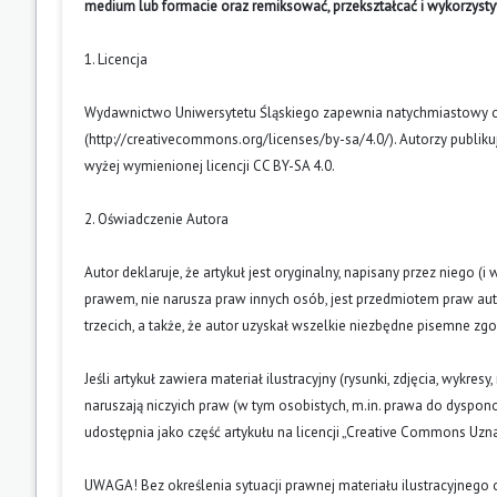
medium lub formacie oraz remiksować, przekształcać i wykorzyst
1. Licencja
Wydawnictwo Uniwersytetu Śląskiego zapewnia natychmiastowy otw
(
http://creativecommons.org/licenses/by-sa/4.0/
). Autorzy publik
wyżej wymienionej licencji CC BY-SA 4.0.
2. Oświadczenie Autora
Autor deklaruje, że artykuł jest oryginalny, napisany przez niego 
prawem, nie narusza praw innych osób, jest przedmiotem praw auto
trzecich, a także, że autor uzyskał wszelkie niezbędne pisemne zg
Jeśli artykuł zawiera materiał ilustracyjny (rysunki, zdjęcia, wykres
naruszają niczyich praw (w tym osobistych, m.in. prawa do dyspo
udostępnia jako część artykułu na licencji „Creative Commons U
UWAGA! Bez określenia sytuacji prawnej materiału ilustracyjnego 