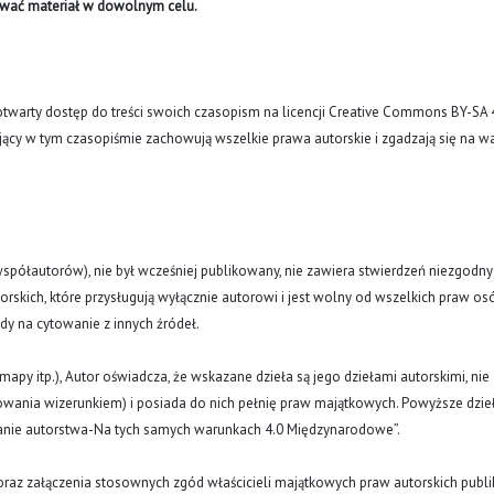
ywać materiał w dowolnym celu.
arty dostęp do treści swoich czasopism na licencji Creative Commons BY-SA 
ujący w tym czasopiśmie zachowują wszelkie prawa autorskie i zgadzają się na w
(i współautorów), nie był wcześniej publikowany, nie zawiera stwierdzeń niezgodny
rskich, które przysługują wyłącznie autorowi i jest wolny od wszelkich praw os
ody na cytowanie z innych źródeł.
y, mapy itp.), Autor oświadcza, że wskazane dzieła są jego dziełami autorskimi, nie
nowania wizerunkiem) i posiada do nich pełnię praw majątkowych. Powyższe dzie
znanie autorstwa-Na tych samych warunkach 4.0 Międzynarodowe”.
oraz załączenia stosownych zgód właścicieli majątkowych praw autorskich publi