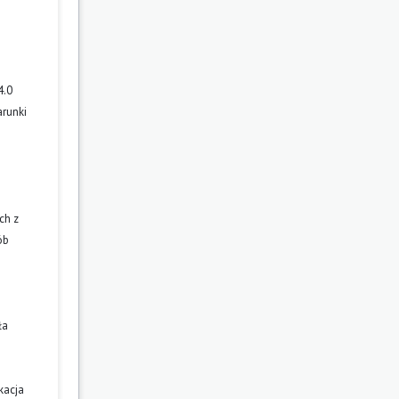
4.0
arunki
ch z
ób
ła
kacja