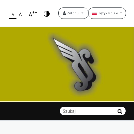
++
+
A
Zaloguj
Język Polski
A
A