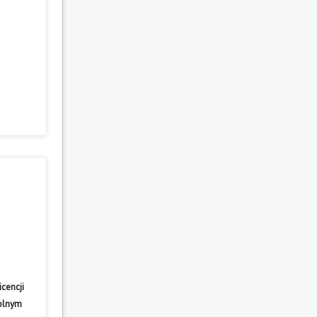
cencji
wolnym