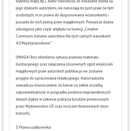
wykresy, mapy itp.), Autor oświadcza, że wskazane dzieła są
jego dziełami autorskimi, nie naruszają niczyich praw (w tym
osobistych, m.in. prawa do dysponowania wizerunkiem) i
posiada do nich pełnię praw majątkowych. Powyższe dzieła
udostępnia jako część artykułu na licencji „Creative
Commons Uznanie autorstwa-Na tych samych warunkach
4.0 Międzynarodowe”.
UWAGA! Bez określenia sytuacji prawnej materiału
ilustracyjnego oraz załączenia stosownych zgód właścicieli
majątkowych praw autorskich publikacja nie zostanie
przyjęta do opracowania redakcyjnego. Autor/autorka
oświadcza równocześnie, że bierze na siebie wszelką
odpowiedzialność w przypadku podania nieprawidłowych
danych (także w zakresie pokrycia kosztów poniesionych
przez Wydawnictwo UŚ oraz roszczeń finansowych stron
trzecich).
3. Prawa użytkownika