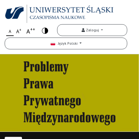
++
+
A
Zaloguj
A
A
Język Polski