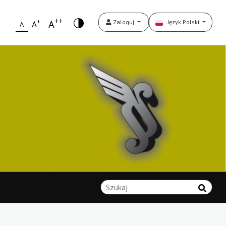
++
+
A
Zaloguj
Język Polski
A
A