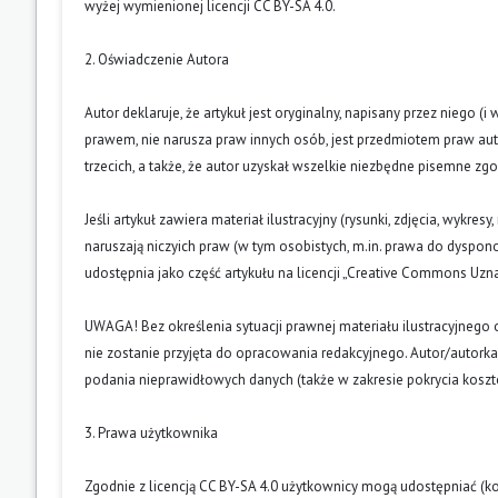
wyżej wymienionej licencji CC BY-SA 4.0.
2. Oświadczenie Autora
Autor deklaruje, że artykuł jest oryginalny, napisany przez niego 
prawem, nie narusza praw innych osób, jest przedmiotem praw auto
trzecich, a także, że autor uzyskał wszelkie niezbędne pisemne zg
Jeśli artykuł zawiera materiał ilustracyjny (rysunki, zdjęcia, wykres
naruszają niczyich praw (w tym osobistych, m.in. prawa do dyspo
udostępnia jako część artykułu na licencji „Creative Commons U
UWAGA! Bez określenia sytuacji prawnej materiału ilustracyjnego 
nie zostanie przyjęta do opracowania redakcyjnego. Autor/autork
podania nieprawidłowych danych (także w zakresie pokrycia kosz
3. Prawa użytkownika
Zgodnie z licencją CC BY-SA 4.0 użytkownicy mogą udostępniać (k