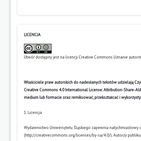
LICENCJA
Utwór dostępny jest na licencji
Creative Commons Uznanie autors
Właściciele praw autorskich do nadesłanych tekstów udzielają Cz
Creative Commons 4.0 International License: Attribution-Share-A
medium lub formacie oraz remiksować, przekształcać i wykorzyst
1. Licencja
Wydawnictwo Uniwersytetu Śląskiego zapewnia natychmiastowy otw
(
http://creativecommons.org/licenses/by-sa/4.0/
). Autorzy publik