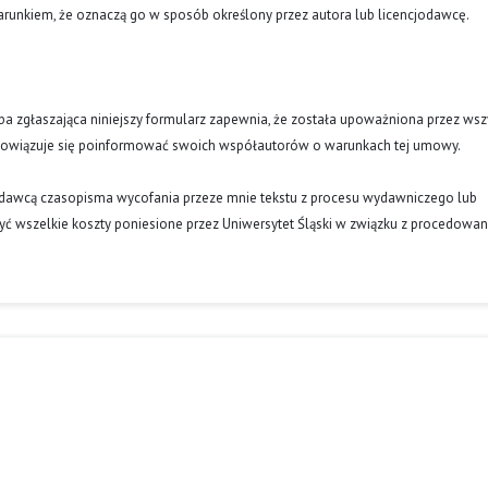
runkiem, że oznaczą go w sposób określony przez autora lub licencjodawcę.
oba zgłaszająca niniejszy formularz zapewnia, że została upoważniona przez wsz
obowiązuje się poinformować swoich współautorów o warunkach tej umowy.
ydawcą czasopisma wycofania przeze mnie tekstu z procesu wydawniczego lub
ć wszelkie koszty poniesione przez Uniwersytet Śląski w związku z procedowa