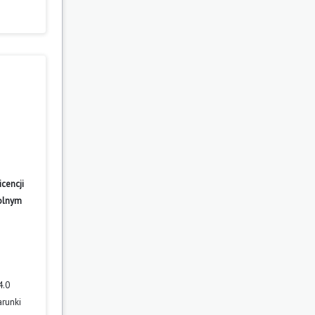
cencji
wolnym
4.0
arunki