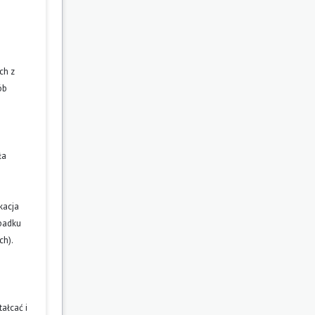
ch z
ób
ła
kacja
ypadku
ch).
ałcać i