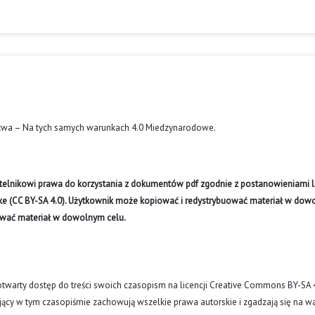
twa – Na tych samych warunkach 4.0 Miedzynarodowe
.
ytelnikowi prawa do korzystania z dokumentów pdf zgodnie z postanowieniami li
like (CC BY-SA 4.0). Użytkownik może kopiować i redystrybuować materiał w do
ywać materiał w dowolnym celu.
arty dostęp do treści swoich czasopism na licencji Creative Commons BY-SA 
ujący w tym czasopiśmie zachowują wszelkie prawa autorskie i zgadzają się na w