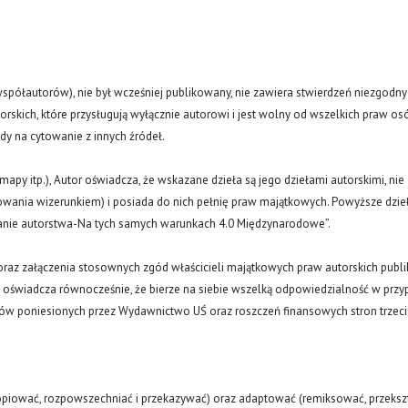
(i współautorów), nie był wcześniej publikowany, nie zawiera stwierdzeń niezgodny
rskich, które przysługują wyłącznie autorowi i jest wolny od wszelkich praw os
ody na cytowanie z innych źródeł.
y, mapy itp.), Autor oświadcza, że wskazane dzieła są jego dziełami autorskimi, nie
nowania wizerunkiem) i posiada do nich pełnię praw majątkowych. Powyższe dzie
znanie autorstwa-Na tych samych warunkach 4.0 Międzynarodowe”.
oraz załączenia stosownych zgód właścicieli majątkowych praw autorskich publi
a oświadcza równocześnie, że bierze na siebie wszelką odpowiedzialność w prz
tów poniesionych przez Wydawnictwo UŚ oraz roszczeń finansowych stron trzeci
opiować, rozpowszechniać i przekazywać) oraz adaptować (remiksować, przekszt