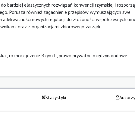
. do bardziej elastycznych rozwiązań konwencji rzymskiej i rozporz
znego. Porusza również zagadnienie przepisów wymuszających swe
na adekwatności nowych regulacji do złożoności współczesnych u
wnikami oraz z organizacjami zbiorowego zarządu.
ska
,
rozporządzenie Rzym I
,
prawo prywatne międzynarodowe
Statystyki
Autorz