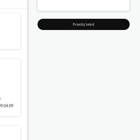
Prześlij tekst
a
09.04.09