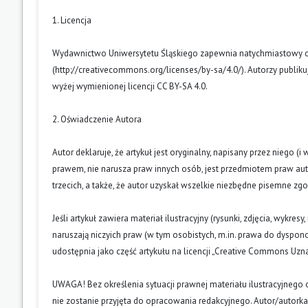
1. Licencja
Wydawnictwo Uniwersytetu Śląskiego zapewnia natychmiastowy otw
(
http://creativecommons.org/licenses/by-sa/4.0/
). Autorzy publik
wyżej wymienionej licencji CC BY-SA 4.0.
2. Oświadczenie Autora
Autor deklaruje, że artykuł jest oryginalny, napisany przez niego 
prawem, nie narusza praw innych osób, jest przedmiotem praw auto
trzecich, a także, że autor uzyskał wszelkie niezbędne pisemne zg
Jeśli artykuł zawiera materiał ilustracyjny (rysunki, zdjęcia, wykres
naruszają niczyich praw (w tym osobistych, m.in. prawa do dyspo
udostępnia jako część artykułu na licencji „Creative Commons U
UWAGA! Bez określenia sytuacji prawnej materiału ilustracyjnego 
nie zostanie przyjęta do opracowania redakcyjnego. Autor/autork