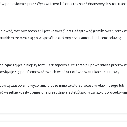
tów poniesionych przez Wydawnictwo UŚ oraz roszczeń finansowych stron trzeci
opiować, rozpowszechniać i przekazywać) oraz adaptować (remiksować, przekszt
runkiem, że oznaczą go w sposób określony przez autora lub licencjodawcę.
oba zgłaszająca niniejszy formularz zapewnia, że została upoważniona przez wsz
obowiązuje się poinformować swoich współautorów o warunkach tej umowy.
ydawcą czasopisma wycofania przeze mnie tekstu z procesu wydawniczego lub
ć wszelkie koszty poniesione przez Uniwersytet Śląski w związku z procedowa