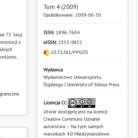
Tom 4 (2009)
Opublikowane: 2009-06-30
ISSN:
1896-7604
d 73. Sesji
ezolucji z
eISSN:
2353-9852
alnych
10.31261/PPGOS
reślono,
Wydawca
Wydawnictwo Uniwersytetu
Śląskiego | University of Silesia Press
sgraniczne
Licencja CC
Utwór dostępny jest na licencji
Creative Commons Uznanie
autorstwa – Na tych samych
warunkach 4.0 Miedzynarodowe
.
y