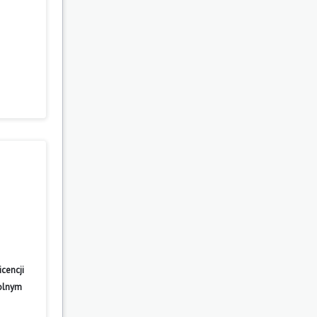
cencji
wolnym