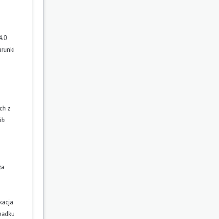
4.0
arunki
ch z
ób
ła
kacja
ypadku