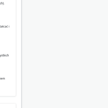
ch).
ałcać i
ystkich
niem