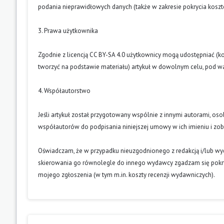
podania nieprawidłowych danych (także w zakresie pokrycia kosz
3. Prawa użytkownika
Zgodnie z licencją CC BY-SA 4.0 użytkownicy mogą udostępniać (k
tworzyć na podstawie materiału) artykuł w dowolnym celu, pod wa
4. Współautorstwo
Jeśli artykuł został przygotowany wspólnie z innymi autorami, os
współautorów do podpisania niniejszej umowy w ich imieniu i z
Oświadczam, że w przypadku nieuzgodnionego z redakcją i/lub w
skierowania go równolegle do innego wydawcy zgadzam się pokry
mojego zgłoszenia (w tym m.in. koszty recenzji wydawniczych).