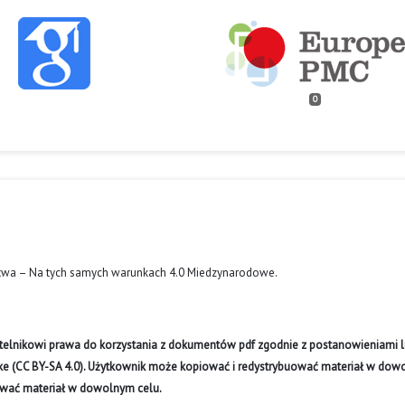
0
twa – Na tych samych warunkach 4.0 Miedzynarodowe
.
ytelnikowi prawa do korzystania z dokumentów pdf zgodnie z postanowieniami li
like (CC BY-SA 4.0). Użytkownik może kopiować i redystrybuować materiał w do
ywać materiał w dowolnym celu.