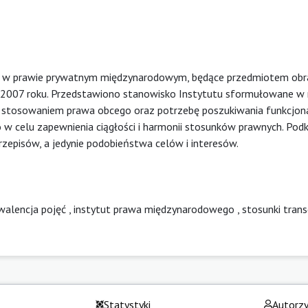
jęć w prawie prywatnym międzynarodowym, będące przedmiotem obra
2007 roku. Przedstawiono stanowisko Instytutu sformułowane w r
ze stosowaniem prawa obcego oraz potrzebę poszukiwania funkcjon
w celu zapewnienia ciągłości i harmonii stosunków prawnych. Podk
rzepisów, a jedynie podobieństwa celów i interesów.
walencja pojęć
,
instytut prawa międzynarodowego
,
stosunki tran
Statystyki
Autorz