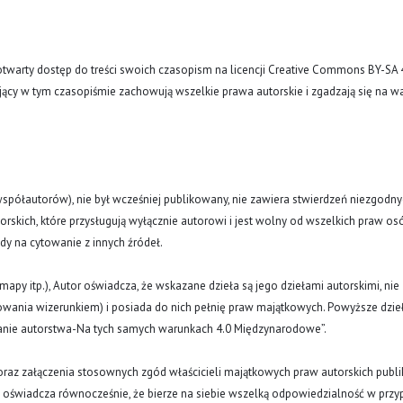
arty dostęp do treści swoich czasopism na licencji Creative Commons BY-SA 
ujący w tym czasopiśmie zachowują wszelkie prawa autorskie i zgadzają się na w
(i współautorów), nie był wcześniej publikowany, nie zawiera stwierdzeń niezgodny
rskich, które przysługują wyłącznie autorowi i jest wolny od wszelkich praw os
ody na cytowanie z innych źródeł.
y, mapy itp.), Autor oświadcza, że wskazane dzieła są jego dziełami autorskimi, nie
nowania wizerunkiem) i posiada do nich pełnię praw majątkowych. Powyższe dzie
znanie autorstwa-Na tych samych warunkach 4.0 Międzynarodowe”.
oraz załączenia stosownych zgód właścicieli majątkowych praw autorskich publi
a oświadcza równocześnie, że bierze na siebie wszelką odpowiedzialność w prz