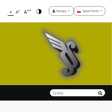
++
+
A
Zaloguj
Język Polski
A
A