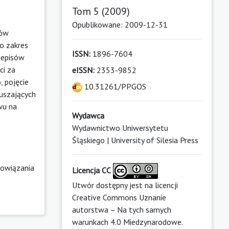
Tom 5 (2009)
Opublikowane: 2009-12-31
sów
o zakres
ISSN:
1896-7604
zepisów
ci za
eISSN:
2353-9852
, pojęcie
10.31261/PPGOS
muszających
wu na
Wydawca
Wydawnictwo Uniwersytetu
Śląskiego | University of Silesia Press
owiązania
Licencja CC
Utwór dostępny jest na licencji
Creative Commons Uznanie
autorstwa – Na tych samych
warunkach 4.0 Miedzynarodowe
.