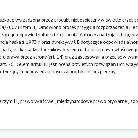
a szkodę wyrządzoną przez produkt niebezpieczny w świetle przepi
4/2007 (Rzym II). Omówiono proces przyjęcia rozporządzenia i jeg
ącego odpowiedzialności za produkt. Autorzy analizują relację pr
ncja haska z 1973 r. oraz dyrektywy UE dotyczące odpowiedzialnoś
artą na kaskadzie łączników, kryteria ustalania prawa właściwego
boru prawa przez strony (art. 14) oraz zastosowania przepisów wy
art. 26). Celem artykułu jest ocena przyjętych rozwiązań i ich wpły
otyczących odpowiedzialności za produkt niebezpieczny.
 rzym II
,
prawo właściwe
,
międzynarodowe prawo prywatne
,
zob