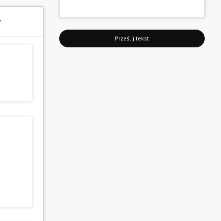
y
Prześlij tekst