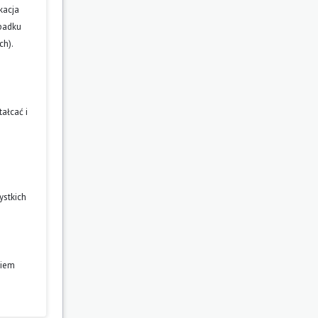
kacja
ypadku
ch).
ałcać i
ystkich
niem