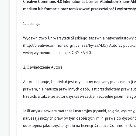
Creative Commons 4.0 International License: Attribution-Share-A
medium lub formacie oraz remiksować, przekształcać i wykorzyst
1. Licencja
Wydawnictwo Uniwersytetu Śląskiego zapewnia natychmiastowy otw
(
http://creativecommons.org/licenses/by-sa/4.0/
). Autorzy publik
wyżej wymienionej licencji CC BY-SA 4.0.
2. Oświadczenie Autora
Autor deklaruje, że artykuł jest oryginalny, napisany przez niego 
prawem, nie narusza praw innych osób, jest przedmiotem praw auto
trzecich, a także, że autor uzyskał wszelkie niezbędne pisemne zg
Jeśli artykuł zawiera materiał ilustracyjny (rysunki, zdjęcia, wykres
naruszają niczyich praw (w tym osobistych, m.in. prawa do dyspo
udostępnia jako część artykułu na licencji „Creative Commons U