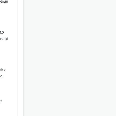
wolnym
4.0
arunki
ch z
ób
ła