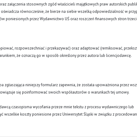
oraz załączenia stosownych zgód właścicieli majątkowych praw autorskich publi
a oświadcza równocześnie, że bierze na siebie wszelką odpowiedzialność w prz
tów poniesionych przez Wydawnictwo UŚ oraz roszczeń finansowych stron trzeci
opiować, rozpowszechniać i przekazywać) oraz adaptować (remiksować, przekszt
runkiem, że oznaczą go w sposób określony przez autora lub licencjodawcę.
oba zgłaszająca niniejszy formularz zapewnia, że została upoważniona przez wsz
obowiązuje się poinformować swoich współautorów o warunkach tej umowy.
ydawcą czasopisma wycofania przeze mnie tekstu z procesu wydawniczego lub
ć wszelkie koszty poniesione przez Uniwersytet Śląski w związku z procedowa