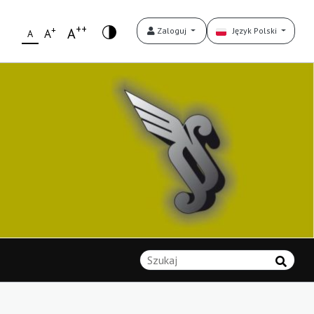
++
+
A
Zaloguj
Język Polski
A
A