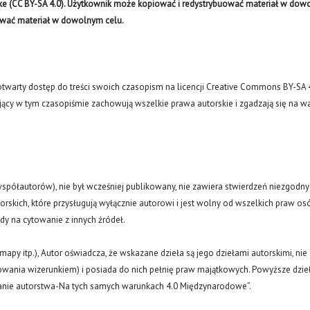
like (CC BY-SA 4.0). Użytkownik może kopiować i redystrybuować materiał w do
ywać materiał w dowolnym celu.
arty dostęp do treści swoich czasopism na licencji Creative Commons BY-SA 
ujący w tym czasopiśmie zachowują wszelkie prawa autorskie i zgadzają się na w
(i współautorów), nie był wcześniej publikowany, nie zawiera stwierdzeń niezgodny
rskich, które przysługują wyłącznie autorowi i jest wolny od wszelkich praw os
ody na cytowanie z innych źródeł.
y, mapy itp.), Autor oświadcza, że wskazane dzieła są jego dziełami autorskimi, nie
nowania wizerunkiem) i posiada do nich pełnię praw majątkowych. Powyższe dzie
znanie autorstwa-Na tych samych warunkach 4.0 Międzynarodowe”.