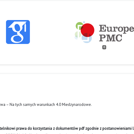
0
twa – Na tych samych warunkach 4.0 Miedzynarodowe
.
ytelnikowi prawa do korzystania z dokumentów pdf zgodnie z postanowieniami li