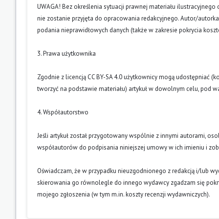
UWAGA! Bez określenia sytuacji prawnej materiału ilustracyjnego 
nie zostanie przyjęta do opracowania redakcyjnego. Autor/autork
podania nieprawidłowych danych (także w zakresie pokrycia kosz
3. Prawa użytkownika
Zgodnie z licencją CC BY-SA 4.0 użytkownicy mogą udostępniać (k
tworzyć na podstawie materiału) artykuł w dowolnym celu, pod wa
4. Współautorstwo
Jeśli artykuł został przygotowany wspólnie z innymi autorami, os
współautorów do podpisania niniejszej umowy w ich imieniu i z
Oświadczam, że w przypadku nieuzgodnionego z redakcją i/lub w
skierowania go równolegle do innego wydawcy zgadzam się pokry
mojego zgłoszenia (w tym m.in. koszty recenzji wydawniczych).