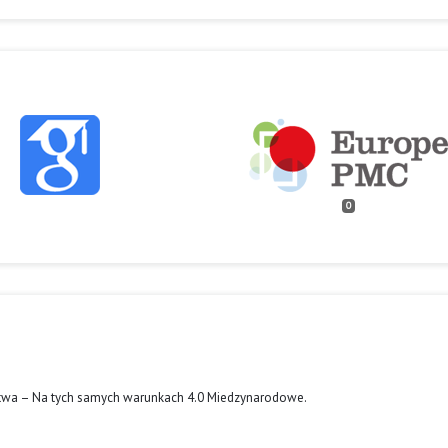
0
twa – Na tych samych warunkach 4.0 Miedzynarodowe
.