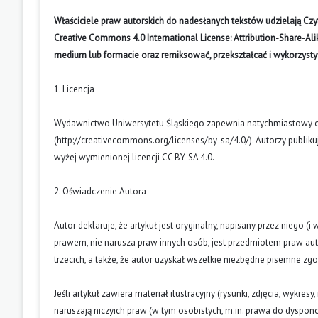
Właściciele praw autorskich do nadesłanych tekstów udzielają Cz
Creative Commons 4.0 International License: Attribution-Share-A
medium lub formacie oraz remiksować, przekształcać i wykorzyst
1. Licencja
Wydawnictwo Uniwersytetu Śląskiego zapewnia natychmiastowy otw
(
http://creativecommons.org/licenses/by-sa/4.0/
). Autorzy publik
wyżej wymienionej licencji CC BY-SA 4.0.
2. Oświadczenie Autora
Autor deklaruje, że artykuł jest oryginalny, napisany przez niego 
prawem, nie narusza praw innych osób, jest przedmiotem praw auto
trzecich, a także, że autor uzyskał wszelkie niezbędne pisemne zg
Jeśli artykuł zawiera materiał ilustracyjny (rysunki, zdjęcia, wykres
naruszają niczyich praw (w tym osobistych, m.in. prawa do dyspo