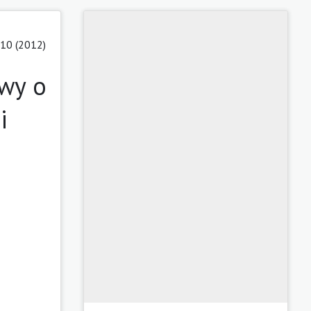
10 (2012)
owy o
i