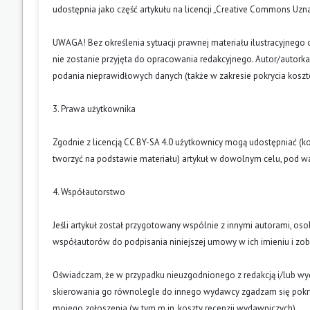
udostępnia jako część artykułu na licencji „Creative Commons U
UWAGA! Bez określenia sytuacji prawnej materiału ilustracyjnego 
nie zostanie przyjęta do opracowania redakcyjnego. Autor/autork
podania nieprawidłowych danych (także w zakresie pokrycia kosz
3. Prawa użytkownika
Zgodnie z licencją CC BY-SA 4.0 użytkownicy mogą udostępniać (k
tworzyć na podstawie materiału) artykuł w dowolnym celu, pod wa
4. Współautorstwo
Jeśli artykuł został przygotowany wspólnie z innymi autorami, os
współautorów do podpisania niniejszej umowy w ich imieniu i z
Oświadczam, że w przypadku nieuzgodnionego z redakcją i/lub w
skierowania go równolegle do innego wydawcy zgadzam się pokry
mojego zgłoszenia (w tym m.in. koszty recenzji wydawniczych).