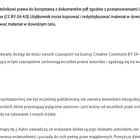
ytelnikowi prawa do korzystania z dokumentów pdf zgodnie z postanowieniami li
like (CC BY-SA 4.0). Użytkownik może kopiować i redystrybuować materiał w do
ywać materiał w dowolnym celu.
arty dostęp do treści swoich czasopism na licencji Creative Commons BY-SA 
ujący w tym czasopiśmie zachowują wszelkie prawa autorskie i zgadzają się na w
(i współautorów), nie był wcześniej publikowany, nie zawiera stwierdzeń niezgodny
rskich, które przysługują wyłącznie autorowi i jest wolny od wszelkich praw os
ody na cytowanie z innych źródeł.
y, mapy itp.), Autor oświadcza, że wskazane dzieła są jego dziełami autorskimi, nie
nowania wizerunkiem) i posiada do nich pełnię praw majątkowych. Powyższe dzie