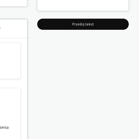
Prześlij tekst
y
zenia