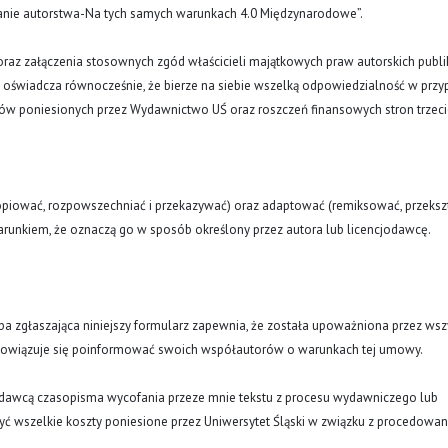
znanie autorstwa-Na tych samych warunkach 4.0 Międzynarodowe”.
oraz załączenia stosownych zgód właścicieli majątkowych praw autorskich publi
a oświadcza równocześnie, że bierze na siebie wszelką odpowiedzialność w prz
tów poniesionych przez Wydawnictwo UŚ oraz roszczeń finansowych stron trzeci
opiować, rozpowszechniać i przekazywać) oraz adaptować (remiksować, przekszt
runkiem, że oznaczą go w sposób określony przez autora lub licencjodawcę.
oba zgłaszająca niniejszy formularz zapewnia, że została upoważniona przez wsz
obowiązuje się poinformować swoich współautorów o warunkach tej umowy.
ydawcą czasopisma wycofania przeze mnie tekstu z procesu wydawniczego lub
ć wszelkie koszty poniesione przez Uniwersytet Śląski w związku z procedowa