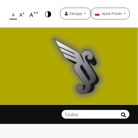
++
+
A
Zaloguj
Język Polski
A
A