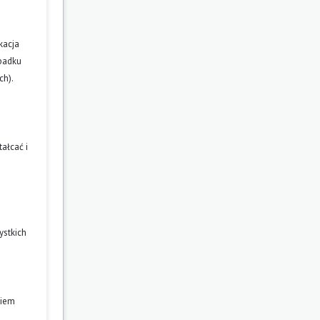
kacja
ypadku
ch).
ałcać i
ystkich
niem