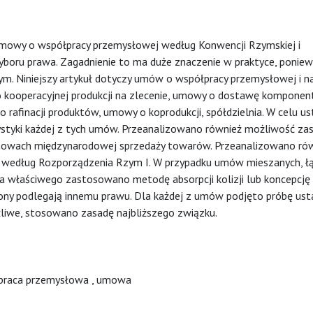
mowy o współpracy przemysłowej według Konwencji Rzymskiej i
boru prawa. Zagadnienie to ma duże znaczenie w praktyce, ponie
 Niniejszy artykuł dotyczy umów o współpracy przemysłowej i na
o kooperacyjnej produkcji na zlecenie, umowy o dostawę kompone
rafinacji produktów, umowy o koprodukcji, spółdzielnia. W celu us
ystyki każdej z tych umów. Przeanalizowano również możliwość z
owach międzynarodowej sprzedaży towarów. Przeanalizowano rów
według Rozporządzenia Rzym I. W przypadku umów mieszanych, ł
a właściwego zastosowano metodę absorpcji kolizji lub koncepcję
ony podlegają innemu prawu. Dla każdej z umów podjęto próbę usta
ożliwe, stosowano zasadę najbliższego związku.
praca przemysłowa
,
umowa