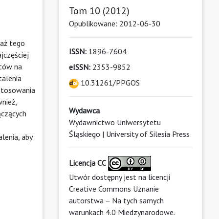
Tom 10 (2012)
Opublikowane: 2012-06-30
waż tego
ISSN:
1896-7604
jczęściej
ntów na
eISSN:
2353-9852
talenia
10.31261/PPGOS
astosowania
nież,
Wydawca
ączących
Wydawnictwo Uniwersytetu
Śląskiego | University of Silesia Press
lenia, aby
Licencja CC
Utwór dostępny jest na licencji
Creative Commons Uznanie
autorstwa – Na tych samych
warunkach 4.0 Miedzynarodowe
.