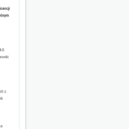
cencji
wolnym
4.0
arunki
ch z
ób
ła