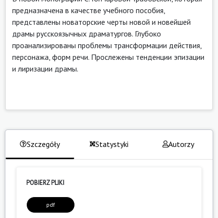
предназначена в качестве учебного пособия,
представлены новаторские черты новой и новейшей
драмы русскоязычных драматургов. Глубоко
проанализированы проблемы трансформации действия,
персонажа, форм речи. Прослежены тенденции эпизации
и лиризации драмы.
Szczegóły
Statystyki
Autorzy
POBIERZ PLIKI
pdf