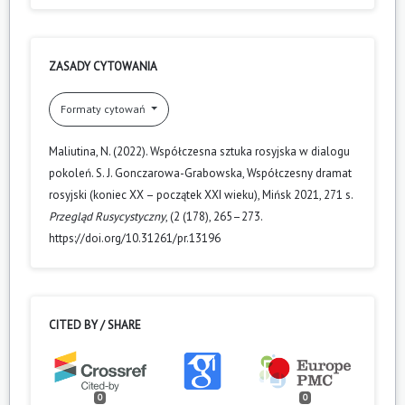
ZASADY CYTOWANIA
Formaty cytowań
Maliutina, N. (2022). Współczesna sztuka rosyjska w dialogu
pokoleń. S. J. Gonczarowa-Grabowska, Współczesny dramat
rosyjski (koniec XX – początek XXI wieku), Mińsk 2021, 271 s.
Przegląd Rusycystyczny
, (2 (178), 265–273.
https://doi.org/10.31261/pr.13196
CITED BY / SHARE
0
0