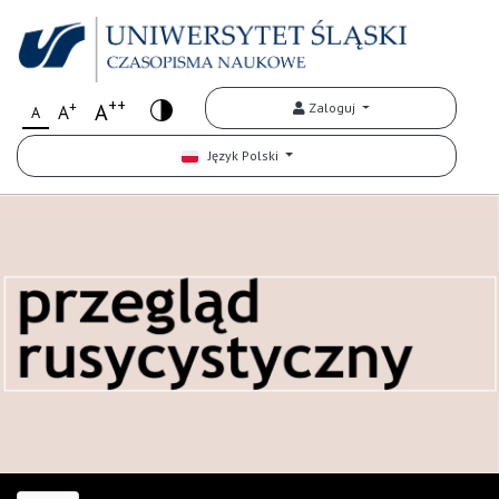
++
+
A
Zaloguj
A
A
Język Polski