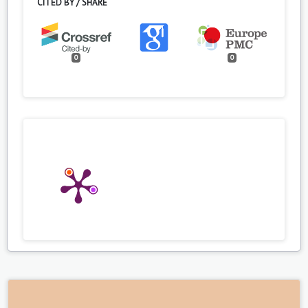
CITED BY / SHARE
0
0