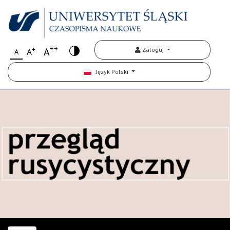
++
+
A
Zaloguj
A
A
Język Polski