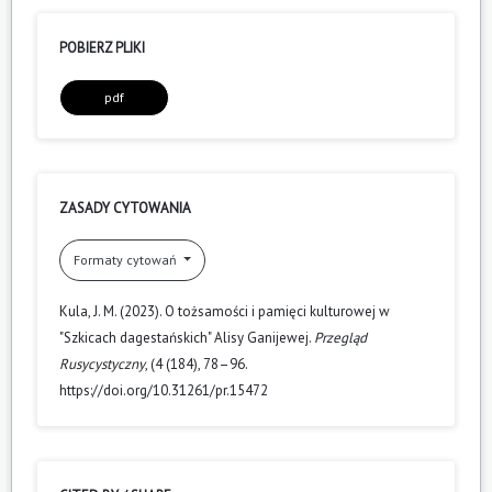
POBIERZ PLIKI
pdf
ZASADY CYTOWANIA
Formaty cytowań
Kula, J. M. (2023). O tożsamości i pamięci kulturowej w
"Szkicach dagestańskich" Alisy Ganijewej.
Przegląd
Rusycystyczny
, (4 (184), 78–96.
https://doi.org/10.31261/pr.15472