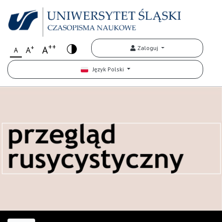
++
+
A
Zaloguj
A
A
Język Polski