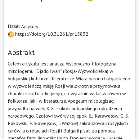
Dział:
Artykuły
https://doi.org/10.31261/pr.15832
Abstrakt
Celem artykułu jest analiza historyczno-filologiczna
mitologemu „Djado Iwan” (Rosja-Wyzwolicielka) w
bułgarskiej kulturze i literaturze. Wiara narodu bułgarskiego
w wyzwoleńczą misję Rosji wielokrotnie przyjmowała
charakter kultu religijnego, co wyraźnie widać zarówno w
folklorze, jak i w literaturze. Apogeum mitologizacji
przypadło na wiek XIX – okres bułgarskiego odrodzenia
narodowego. Czołowi twórcy tej epoki (L. Karawełow, G. S.
Rakowski, P. Sławejkow, I. Wazow) sakralizowali rosyjskich
carów, a o relacjach Rosji i Bułgarii pisali za pomocą
metafor familijno-miłosnych. Dopiero wojna w Ukrainie