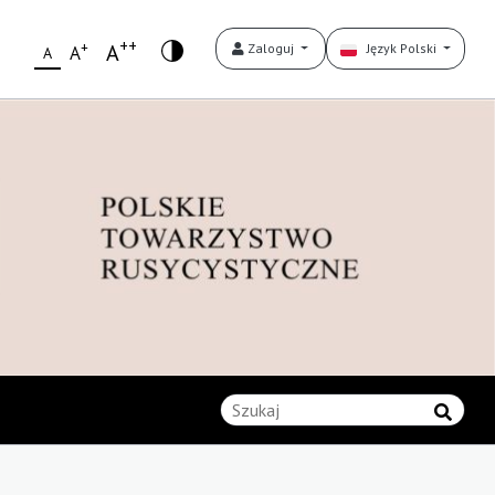
++
+
A
Zaloguj
Język Polski
A
A