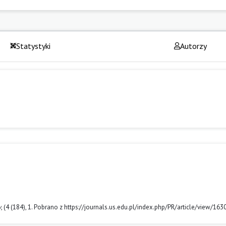
Statystyki
Autorzy
y
, (4 (184), 1. Pobrano z https://journals.us.edu.pl/index.php/PR/article/view/163