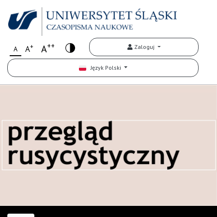
++
+
A
Zaloguj
A
A
Język Polski