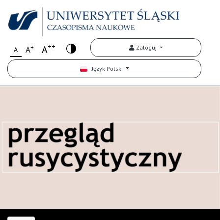
++
+
A
Zaloguj
A
A
Język Polski