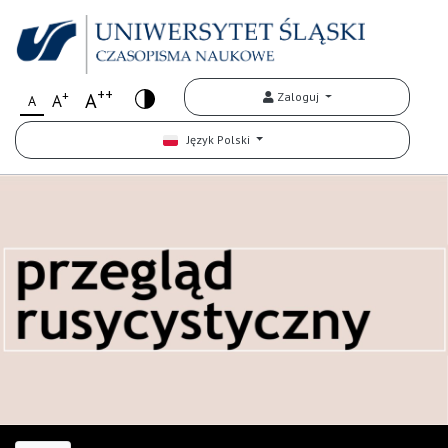
++
+
A
Zaloguj
A
A
Język Polski