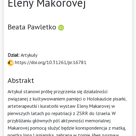
Eleny Makorovej
Beata Pawletko
Dział:
Artykuły
https://doi.org/10.31261/pr.16781
Abstrakt
Artykuł stanowi próbę przyjrzenia się działalności
związanej z kultywowaniem pamięci o Holokauście pisarki,
arteterapeutki i kuratorki wystaw Eleny Makarovej w
pierwszych latach po repatriacji z ZSRR do Izraela. W
przybliżaniu głównych pól aktywności memorialnej
Makarovej pomocą służyć będzie korespondencja z matką,
poetką Inną Lisnianską, zebrana w tomie
Имя
разлуки
.