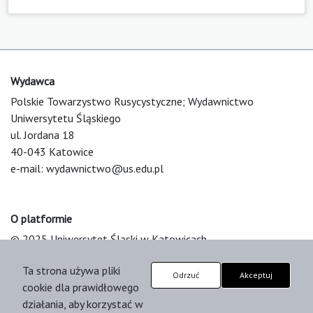
Wydawca
Polskie Towarzystwo Rusycystyczne; Wydawnictwo
Uniwersytetu Śląskiego
ul. Jordana 18
40-043 Katowice
e-mail:
wydawnictwo@us.edu.pl
O platformie
© 2025 Uniwersytet Śląski w Katowicach
Support & Customization by LIBCOM
Ta strona używa pliki
Platform & Workflow by OJS/PKP
Odrzuć
Akceptuj
cookie dla prawidłowego
działania, aby korzystać w