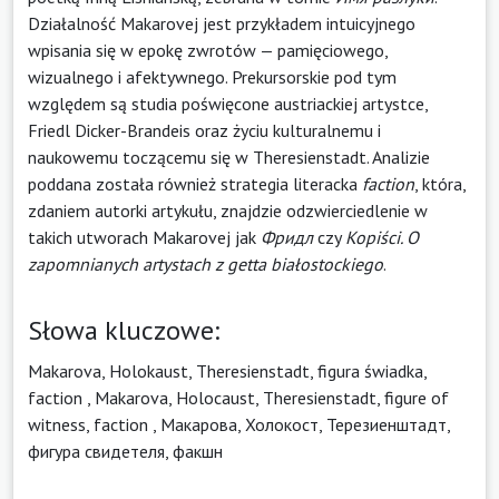
Działalność Makarovej jest przykładem intuicyjnego
wpisania się w epokę zwrotów — pamięciowego,
wizualnego i afektywnego. Prekursorskie pod tym
względem są studia poświęcone austriackiej artystce,
Friedl Dicker-Brandeis oraz życiu kulturalnemu i
naukowemu toczącemu się w Theresienstadt. Analizie
poddana została również strategia literacka
faction
, która,
zdaniem autorki artykułu, znajdzie odzwierciedlenie w
takich utworach Makarovej jak
Фридл
czy
Kopiści. O
zapomnianych artystach z getta białostockiego
.
Słowa kluczowe:
Makarova, Holokaust, Theresienstadt, figura świadka,
faction
,
Makarova, Holocaust, Theresienstadt, figure of
witness, faction
,
Макарова, Холокост, Терезиенштадт,
фигура свидетеля, факшн