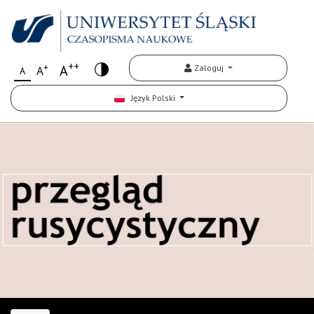
++
+
A
Zaloguj
A
A
Język Polski