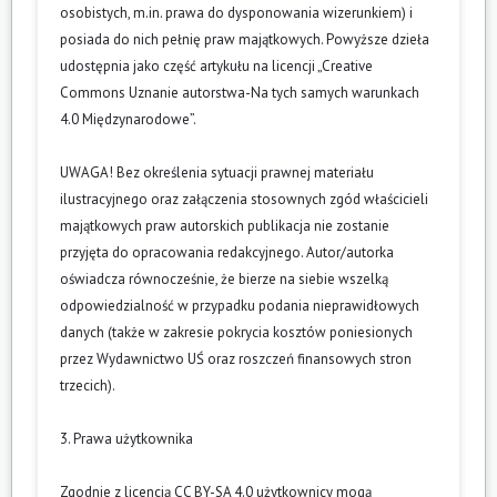
osobistych, m.in. prawa do dysponowania wizerunkiem) i
posiada do nich pełnię praw majątkowych. Powyższe dzieła
udostępnia jako część artykułu na licencji „Creative
Commons Uznanie autorstwa-Na tych samych warunkach
4.0 Międzynarodowe”.
UWAGA! Bez określenia sytuacji prawnej materiału
ilustracyjnego oraz załączenia stosownych zgód właścicieli
majątkowych praw autorskich publikacja nie zostanie
przyjęta do opracowania redakcyjnego. Autor/autorka
oświadcza równocześnie, że bierze na siebie wszelką
odpowiedzialność w przypadku podania nieprawidłowych
danych (także w zakresie pokrycia kosztów poniesionych
przez Wydawnictwo UŚ oraz roszczeń finansowych stron
trzecich).
3. Prawa użytkownika
Zgodnie z licencją CC BY-SA 4.0 użytkownicy mogą