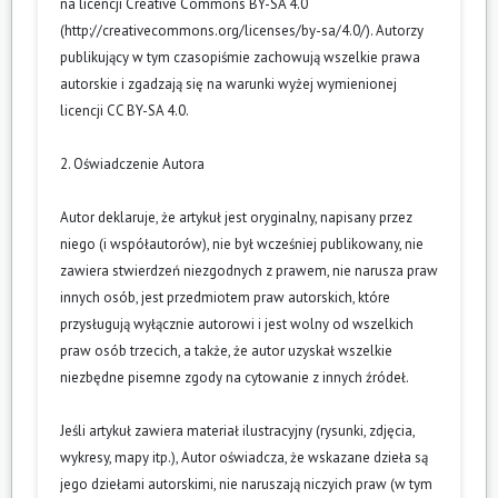
na licencji Creative Commons BY-SA 4.0
(
http://creativecommons.org/licenses/by-sa/4.0/
). Autorzy
publikujący w tym czasopiśmie zachowują wszelkie prawa
autorskie i zgadzają się na warunki wyżej wymienionej
licencji CC BY-SA 4.0.
2. Oświadczenie Autora
Autor deklaruje, że artykuł jest oryginalny, napisany przez
niego (i współautorów), nie był wcześniej publikowany, nie
zawiera stwierdzeń niezgodnych z prawem, nie narusza praw
innych osób, jest przedmiotem praw autorskich, które
przysługują wyłącznie autorowi i jest wolny od wszelkich
praw osób trzecich, a także, że autor uzyskał wszelkie
niezbędne pisemne zgody na cytowanie z innych źródeł.
Jeśli artykuł zawiera materiał ilustracyjny (rysunki, zdjęcia,
wykresy, mapy itp.), Autor oświadcza, że wskazane dzieła są
jego dziełami autorskimi, nie naruszają niczyich praw (w tym