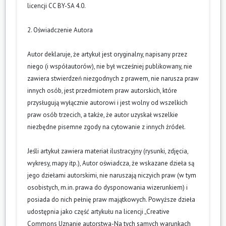
licencji CC BY-SA 4.0.
2. Oświadczenie Autora
Autor deklaruje, że artykuł jest oryginalny, napisany przez
niego (i współautorów), nie był wcześniej publikowany, nie
zawiera stwierdzeń niezgodnych z prawem, nie narusza praw
innych osób, jest przedmiotem praw autorskich, które
przysługują wyłącznie autorowi i jest wolny od wszelkich
praw osób trzecich, a także, że autor uzyskał wszelkie
niezbędne pisemne zgody na cytowanie z innych źródeł.
Jeśli artykuł zawiera materiał ilustracyjny (rysunki, zdjęcia,
wykresy, mapy itp.), Autor oświadcza, że wskazane dzieła są
jego dziełami autorskimi, nie naruszają niczyich praw (w tym
osobistych, m.in. prawa do dysponowania wizerunkiem) i
posiada do nich pełnię praw majątkowych. Powyższe dzieła
udostępnia jako część artykułu na licencji „Creative
Commons Uznanie autorstwa-Na tych samych warunkach