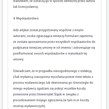
warunkiem, że oznaczą go w sposób określony przez autora
lub licencjodawcę.
4. Współautorstwo
Jeśli artykuł został przygotowany wspólnie z innymi
autorami, osoba zgłaszająca niniejszy formularz zapewnia,
że została upoważniona przez wszystkich współautorów do
podpisania niniejszej umowy w ich imieniu i zobowiązuje się
poinformować swoich współautorów o warunkach tej
umowy.
Oświadczam, że w przypadku nieuzgodnionego z redakcją
i/lub wydawcą czasopisma wycofania przeze mnie tekstu z
procesu wydawniczego lub skierowania go równolegle do
innego wydawcy zgadzam się pokryć wszelkie koszty
poniesione przez Uniwersytet Śląski w związku z
procedowaniem mojego zgłoszenia (w tym m.in. koszty
recenzji wydawniczych).