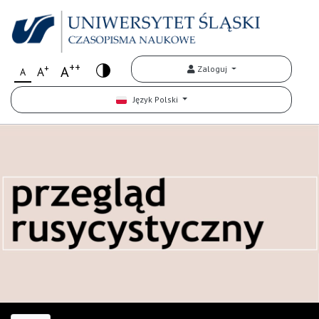
++
+
A
Zaloguj
A
A
Język Polski