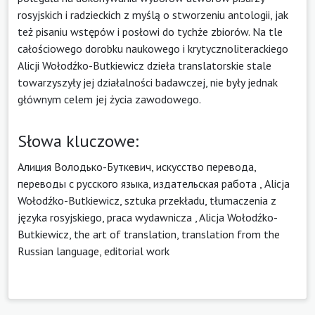
rosyjskich i radzieckich z myślą o stworzeniu antologii, jak
też pisaniu wstępów i posłowi do tychże zbiorów. Na tle
całościowego dorobku naukowego i krytycznoliterackiego
Alicji Wołodźko-Butkiewicz dzieła translatorskie stale
towarzyszyły jej działalności badawczej, nie były jednak
głównym celem jej życia zawodowego.
Słowa kluczowe:
Алиция Володько-Буткевич, искусство перевода,
переводы с русского языка, издательская работа
,
Alicja
Wołodźko-Butkiewicz, sztuka przekładu, tłumaczenia z
języka rosyjskiego, praca wydawnicza
,
Alicja Wołodźko-
Butkiewicz, the art of translation, translation from the
Russian language, editorial work