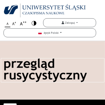
++
+
A
Zaloguj
A
A
Język Polski