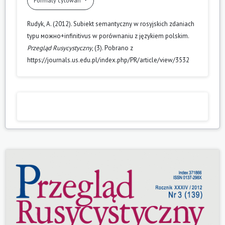
Formaty cytowań
Rudyk, A. (2012). Subiekt semantyczny w rosyjskich zdaniach
typu мож­но+infinitivus w porównaniu z językiem polskim.
Przegląd Rusycystyczny
, (3). Pobrano z
https://journals.us.edu.pl/index.php/PR/article/view/3532