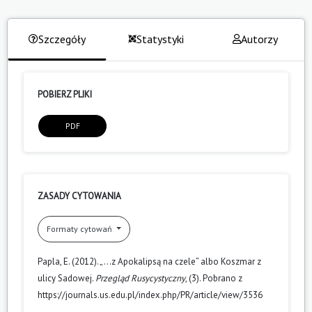
Szczegóły
Statystyki
Autorzy
POBIERZ PLIKI
PDF
ZASADY CYTOWANIA
Formaty cytowań
Papla, E. (2012). „…z Apokalipsą na czele” albo Ko­­szmar z
ulicy Sado­­wej.
Przegląd Rusycystyczny
, (3). Pobrano z
https://journals.us.edu.pl/index.php/PR/article/view/3536