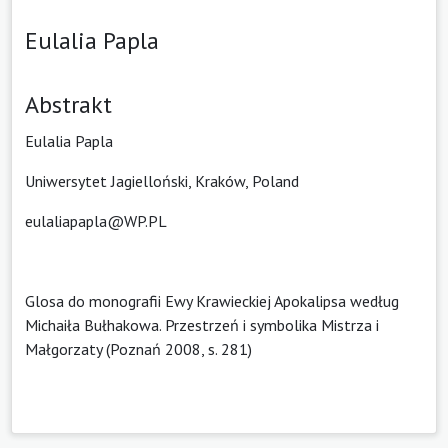
Eulalia Papla
Abstrakt
Eulalia Papla
Uniwersytet Jagielloński, Kraków, Poland
eulaliapapla@WP.PL
Glosa do monografii Ewy Krawieckiej Apo­­kalipsa według
Michaiła Bułhako­­wa. Przestrzeń i symbo­­lika Mistrza i
Małgo­­rzaty (Poznań 2008, s. 281)