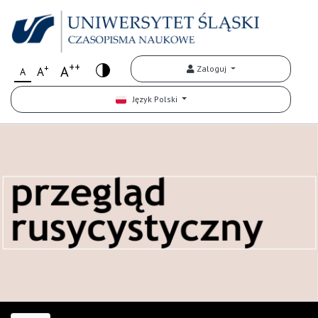
++
+
A
Zaloguj
A
A
Język Polski