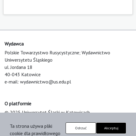
Wydawca
Polskie Towarzystwo Rusycystyczne; Wydawnictwo
Uniwersytetu Śląskiego
ul. Jordana 18
40-043 Katowice
e-mail:
wydawnictwo@us.edu.pl
O platformie
© 2025 Uniwersytet Śląski w Katowicach
Support & Customization by LIBCOM
Ta strona używa pliki
Platform & Workflow by OJS/PKP
Odrzuć
Akceptuj
cookie dla prawidłowego