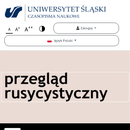
++
+
A
Zaloguj
A
A
Język Polski