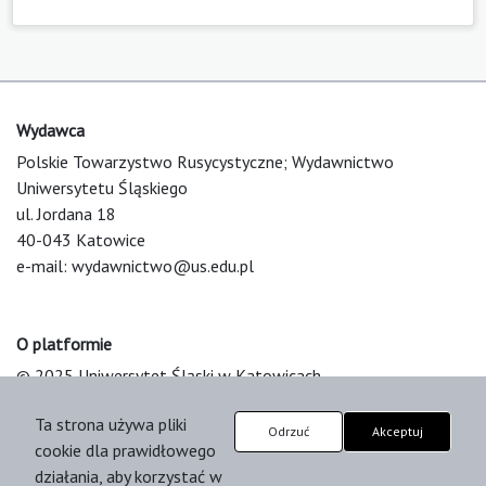
Wydawca
Polskie Towarzystwo Rusycystyczne; Wydawnictwo
Uniwersytetu Śląskiego
ul. Jordana 18
40-043 Katowice
e-mail:
wydawnictwo@us.edu.pl
O platformie
© 2025 Uniwersytet Śląski w Katowicach
Support & Customization by LIBCOM
Ta strona używa pliki
Platform & Workflow by OJS/PKP
Odrzuć
Akceptuj
cookie dla prawidłowego
działania, aby korzystać w