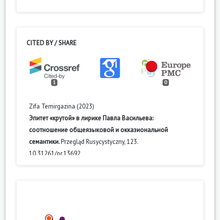
CITED BY / SHARE
1
0
Zifa Temirgazina (2023)
Эпитет «крутой» в лирике Павла Васильева:
соотношение общеязыковой и окказиональной
семантики.
Przegląd Rusycystyczny,
123.
10.31261/pr.13692