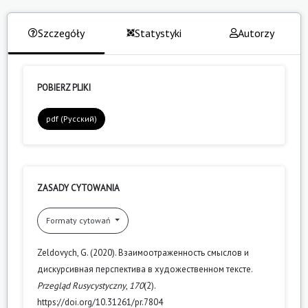
Szczegóły
Statystyki
Autorzy
POBIERZ PLIKI
pdf (Русский)
ZASADY CYTOWANIA
Formaty cytowań
Zeldovych, G. (2020). Взаимоотраженность смыслов и
дискурсивная перспектива в художественном тексте.
Przegląd Rusycystyczny
,
170
(2).
https://doi.org/10.31261/pr.7804