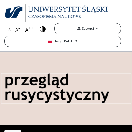
++
+
A
Zaloguj
A
A
Język Polski