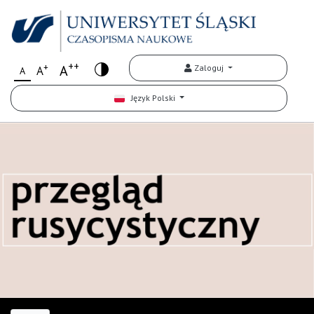
++
+
A
Zaloguj
A
A
Język Polski