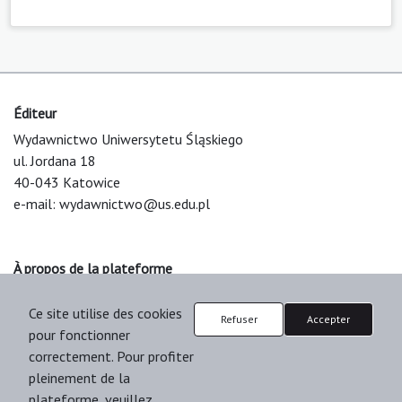
Éditeur
Wydawnictwo Uniwersytetu Śląskiego
ul. Jordana 18
40-043 Katowice
e-mail:
wydawnictwo@us.edu.pl
À propos de la plateforme
© 2025 Uniwersytet Śląski w Katowicach
Ce site utilise des cookies
Support & Customization by LIBCOM
Refuser
Accepter
pour fonctionner
Platform & Workflow by OJS/PKP
correctement. Pour profiter
pleinement de la
plateforme, veuillez