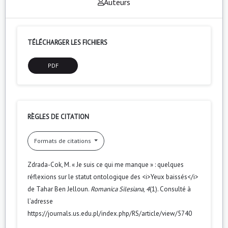
Auteurs
TÉLÉCHARGER LES FICHIERS
PDF
RÈGLES DE CITATION
Formats de citations
Zdrada-Cok, M. « Je suis ce qui me manque » : quelques
réflexions sur le statut ontologique des <i>Yeux baissés</i>
de Tahar Ben Jelloun.
Romanica Silesiana
,
4
(1). Consulté à
l’adresse
https://journals.us.edu.pl/index.php/RS/article/view/5740