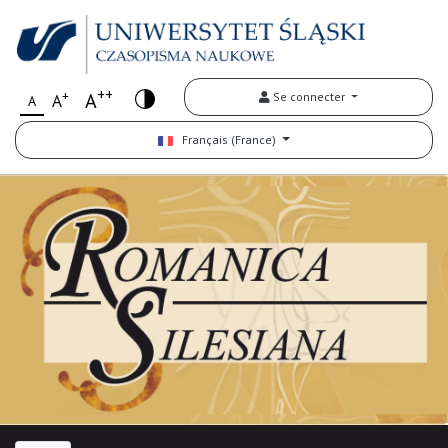
++
+
A
Se connecter
A
A
Français (France)