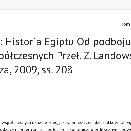
Tom 
t: Historia Egiptu Od podboju
ółczesnych Przeł. Z. Landows
a, 2009, ss. 208
 współczesnych ukazuje więc, jak na przestrzeni dziesiątków lat Eg
chodzącymi przemianami społeczno‑ekonomiczno‑politycznymi, pow