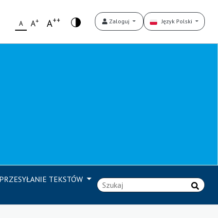
++
+
A
Zaloguj
Język Polski
A
A
PRZESYŁANIE TEKSTÓW