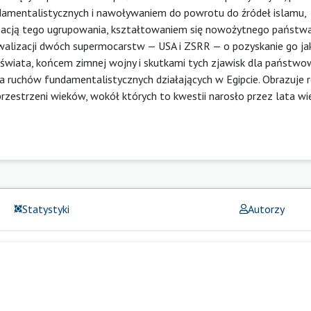
amentalistycznych i nawoływaniem do powrotu do źródeł islamu,
izacją tego ugrupowania, kształtowaniem się nowożytnego państw
rywalizacji dwóch supermocarstw — USA i ZSRR — o pozyskanie go ja
i świata, końcem zimnej wojny i skutkami tych zjawisk dla państwo
dla ruchów fundamentalistycznych działających w Egipcie. Obrazuje 
przestrzeni wieków, wokół których to kwestii narosło przez lata wi
Statystyki
Autorzy