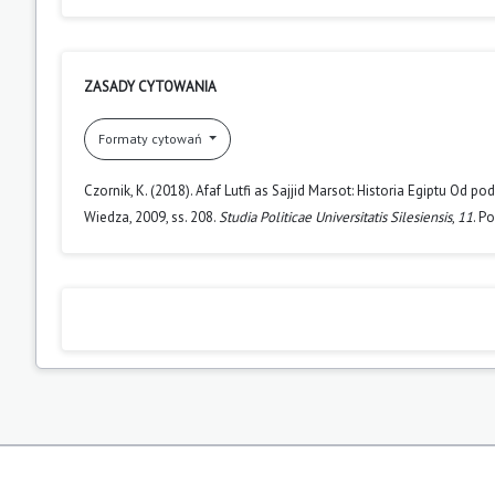
ZASADY CYTOWANIA
Formaty cytowań
Czornik, K. (2018). Afaf Lutfi as Sajjid Marsot: Historia Egiptu O
Wiedza, 2009, ss. 208.
Studia Politicae Universitatis Silesiensis
,
11
. P