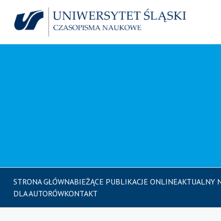
STRONA GŁÓWNA
BIEŻĄCE PUBLIKACJE ONLINE
AKTUALNY 
DLA AUTORÓW
KONTAKT