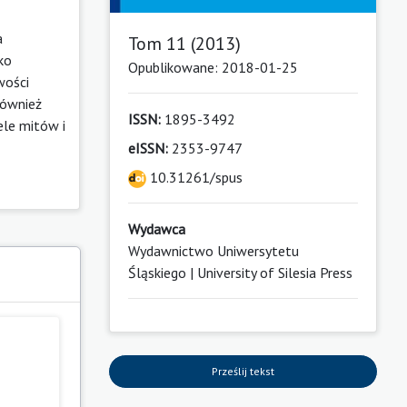
a
Tom 11 (2013)
ko
Opublikowane: 2018-01-25
wości
również
ISSN:
1895-3492
ele mitów i
eISSN:
2353-9747
10.31261/spus
Wydawca
Wydawnictwo Uniwersytetu
Śląskiego | University of Silesia Press
Prześlij tekst