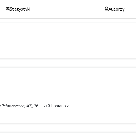
Statystyki
Autorzy
a Polonistyczne
,
4
(2), 261–270. Pobrano z