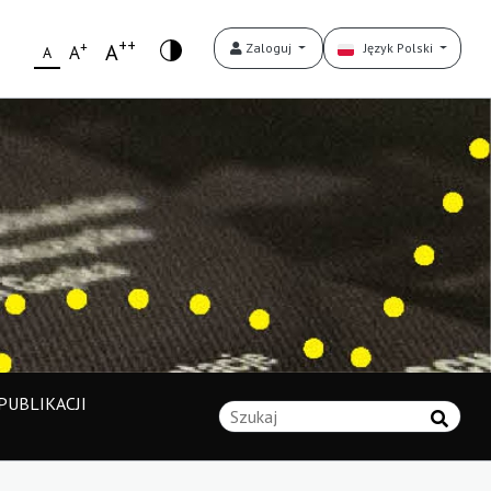
++
+
A
Zaloguj
Język Polski
A
A
UBLIKACJI