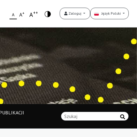
++
+
A
Zaloguj
Język Polski
A
A
UBLIKACJI