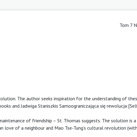
Tom 7 N
olution. The author seeks inspiration for the understanding of thes
 books and Jadwiga Staniszkis Samoograniczająca się rewolucja [Self
maintenance of friendship – St. Thomas suggests. The solution is a 
tian love of a neighbour and Mao Tse-Tung’s cultural revolution (withi