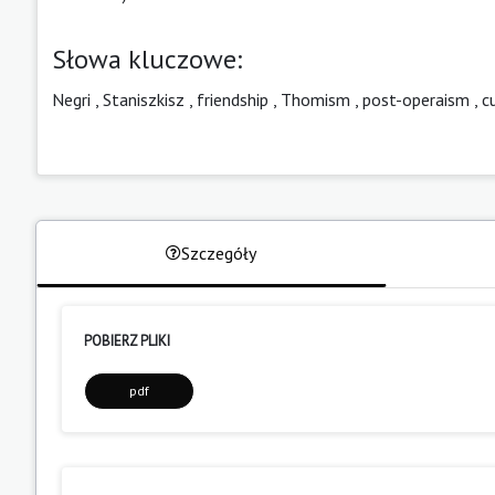
Słowa kluczowe:
Negri
,
Staniszkisz
,
friendship
,
Thomism
,
post-operaism
,
c
Szczegóły
POBIERZ PLIKI
pdf