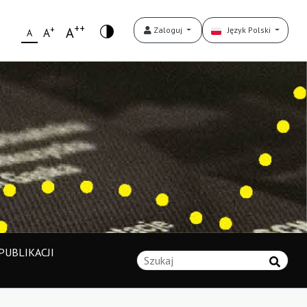
++
+
A
Zaloguj
Język Polski
A
A
UBLIKACJI