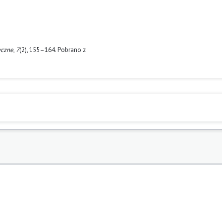
yczne
,
7
(2), 155–164. Pobrano z