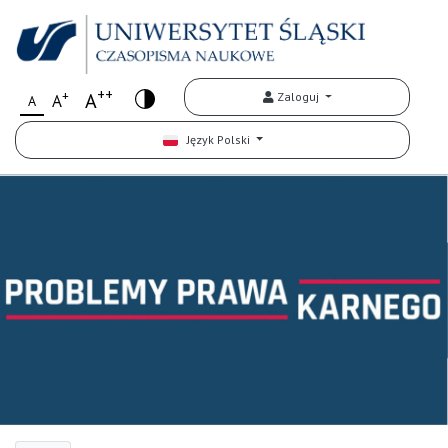
++
+
A
Zaloguj
A
A
Język Polski