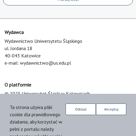
Wydawca
Wydawnictwo Uniwersytetu Śląskiego
ul. Jordana 18
40-043 Katowice
e-mail:
wydawnictwo@us.edu.pl
O platformie
© 2025 Uniwersytet Śląski w Katowicach
Support & Customization by LIBCOM
Ta strona używa pliki
Platform & Workflow by OJS/PKP
Odrzuć
Akceptuj
cookie dla prawidłowego
działania, aby korzystać w
pełni z portalu należy