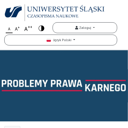
++
+
A
Zaloguj
A
A
Język Polski