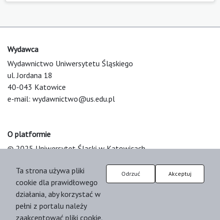
Wydawca
Wydawnictwo Uniwersytetu Śląskiego
ul. Jordana 18
40-043 Katowice
e-mail:
wydawnictwo@us.edu.pl
O platformie
© 2025 Uniwersytet Śląski w Katowicach
Support & Customization by LIBCOM
Ta strona używa pliki
Platform & Workflow by OJS/PKP
Odrzuć
Akceptuj
cookie dla prawidłowego
działania, aby korzystać w
pełni z portalu należy
zaakceptować pliki cookie.