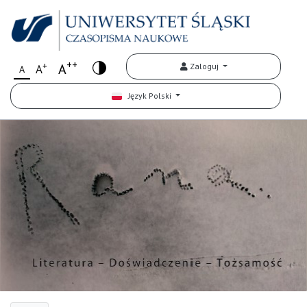
++
+
A
Zaloguj
A
A
Język Polski