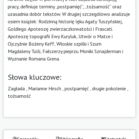
pracy, definiuje terminy „postpamięć”, „tożsamość” oraz
uzasadnia dobór tekstów. W drugiej szczegółowo analizuje
osiem książek: Rodzinną historię lęku Agaty Tuszyńskiej,
Goldiego. Apoteozę zwierzaczkowatości i Frascati.
Apoteozę topografii Ewy Kuryluk, Utwór o Matce i
Ojczyźnie Bożeny Keff, Włoskie szpilki i Szum
Magdaleny Tulli, Fałszerzy pieprzu Moniki Sznajderman i
Wyznanie Romana Grena.
Słowa kluczowe:
Zagłada
,
Marianne Hirsch
,
postpamięć
,
drugie pokolenie
,
tożsamość
Szczegóły
Bibliografia
Statystyki