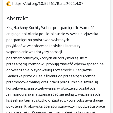
https://doi.org/10.31261/Rana.2021.4.07
Abstrakt
Książka Anny Kuchty Wobec postpamięci. Tożsamość
drugiego pokolenia po Holokauście w świetle zjawiska
postpamięci na podstawie wybranych
przykładów współczesnej polskiej literatury
wspomnieniowej dotyczy narracji
postmemorialnych, których autorzy mierzą się z
przeszłością rodziców i próbują znaleźć własny sposób na
opowiedzenie o żydowskiej tożsamości i Zagładzie.
Badaczka pisze o uzależnieniu od przeszłości rodzica,
przemocy werbalnej oraz braku porozumienia, które są
konsekwencjami przebywania w otoczeniu ocalałych.
Jej monografia ma szansę stać się jedną z ważniejszych
książek na temat skutków Zagłady, które odczuwa drugie
pokolenie. Krakowska literaturoznawczyni podzieliła pracę
na dwie części. W pierwszej z nich objaśnia koncepcję