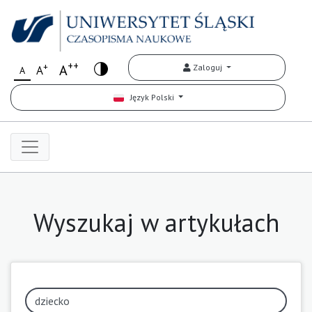
++
+
A
Zaloguj
A
A
Język Polski
Wyszukaj w artykułach