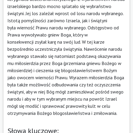
izraelskiego bardzo mocno splatało się wybraństwo
świątyni. Jej los zależał wprost od losu narodu wybranego.
Istotą pomyślności zarówno Izraela, jak i świątyni
była wierność Prawu narodu wybranego. Odstępstwo od
Prawa wywoływało gniew Boga, który w
konsekwencji zsyłał karę na swój lud. W tej karze
bezpośrednio uczestniczyła świątynia. Nawrócenie narodu
wybranego stawało się natomiast podstawą okazywania
mu miłosierdzia przez Boga (przemiana gniewu Bożego w
miłosierdzie) i cieszenia się błogosławieństwem Bożym
jako owocem wierności Prawu. Wyrazem miłosierdzia Boga
była także możliwość odbudowania czy też oczyszczenia
świątyni, aby w niej Bóg mógł zamieszkiwać pośród swego
narodu i aby w tym wybranym miejscu na powrót Izrael
mógł się modlić i sprawować prawowity kult w celu
otrzymywania Bożego błogosławieństwa i zmiłowania.
Słowa kluczowe: