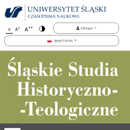
++
+
A
Zaloguj
A
A
Język Polski