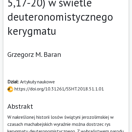
5,17-20) w świetle
deuteronomistycznego
kerygmatu
Grzegorz M. Baran
Dział:
Artykuły naukowe
https://doi.org/10.31261/SSHT.2018.51.1.01
Abstrakt
W nakreślonej historii losów świątyni jerozolimskiej w
czasach machabejskich wyraźnie można dostrzec rys
kerygmatu deuteronomistycznego. Z wybraństwem narodu