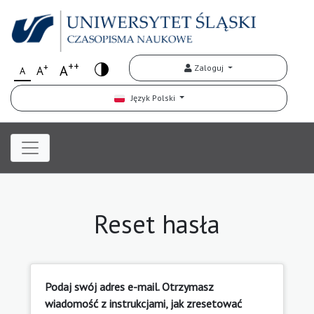
++
+
A
Zaloguj
A
A
Język Polski
Reset hasła
Podaj swój adres e-mail. Otrzymasz
wiadomość z instrukcjami, jak zresetować