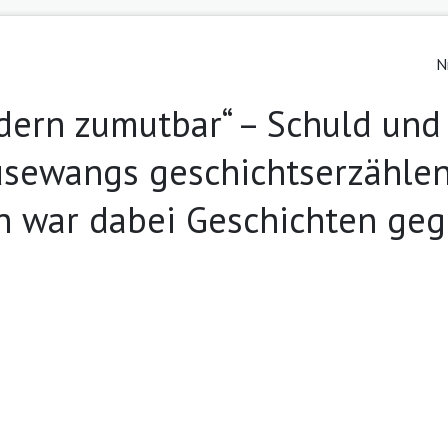
N
ndern zumutbar“ – Schuld und
usewangs geschichtserzähl
h war dabei Geschichten ge