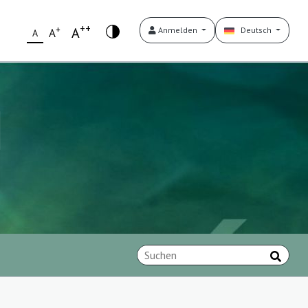
++
+
A
Anmelden
Deutsch
A
A