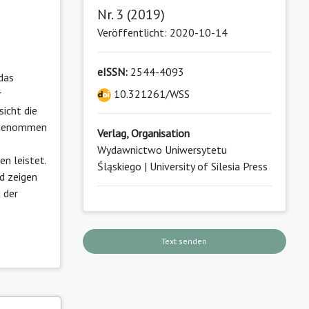
Nr. 3 (2019)
Veröffentlicht: 2020-10-14
eISSN:
2544-4093
das
r
10.321261/WSS
sicht die
ufgenommen
Verlag, Organisation
Wydawnictwo Uniwersytetu
n leistet.
Śląskiego | University of Silesia Press
d zeigen
 der
Text senden