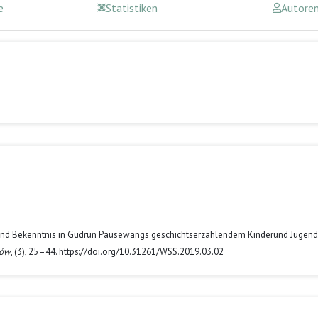
e
Statistiken
Autore
uld und Bekenntnis in Gudrun Pausewangs geschichtserzählendem Kinderund Jugen
łów
, (3), 25–44. https://doi.org/10.31261/WSS.2019.03.02