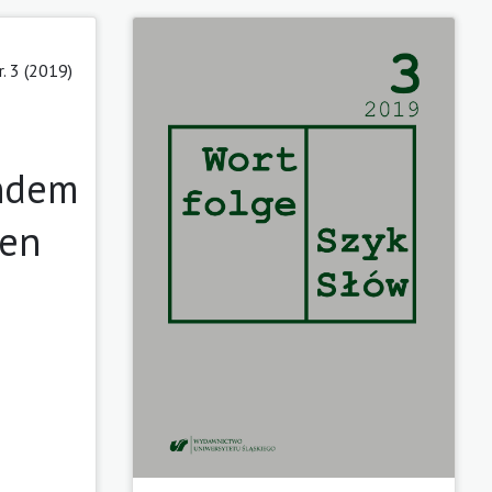
r. 3 (2019)
endem
gen