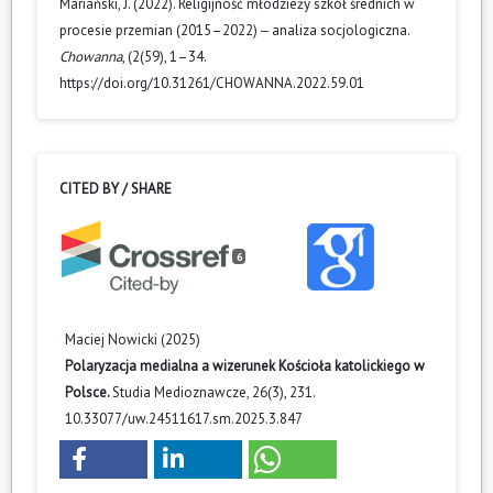
Mariański, J. (2022). Religijność młodzieży szkół średnich w
procesie przemian (2015–2022) ‒ analiza socjologiczna.
Chowanna
, (2(59), 1–34.
https://doi.org/10.31261/CHOWANNA.2022.59.01
CITED BY / SHARE
6
Maciej Nowicki (2025)
Polaryzacja medialna a wizerunek Kościoła katolickiego w
Polsce.
Studia Medioznawcze,
26
(3),
231.
10.33077/uw.24511617.sm.2025.3.847
Jerzy Kostorz (2024)
Katolickie wychowanie religijne w kontekście aktualnych