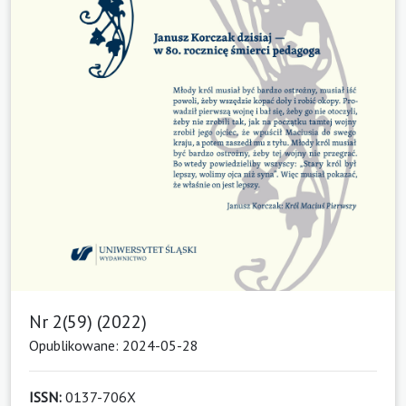
Katechetyczne i psychologiczne aspekty przynależności do
wspólnoty Kościoła w okresie wczesnej adolescencji.
Verbum Vitae,
42
(1),
207.
10.31743/vv.16896
Nr 2(59) (2022)
Opublikowane: 2024-05-28
ISSN:
0137-706X