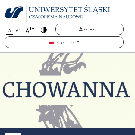
++
+
A
Zaloguj
A
A
Język Polski