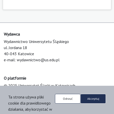
Wydawca
Wydawnictwo Uniwersytetu Śląskiego
ul. Jordana 18
40-043 Katowice
e-mail:
wydawnictwo@us.edu.pl
O platformie
© 2025 Uniwersytet Śląski w Katowicach
Support & Customization by LIBCOM
Ta strona używa pliki
Platform & Workflow by OJS/PKP
Odrzuć
Akceptuj
cookie dla prawidłowego
działania, aby korzystać w