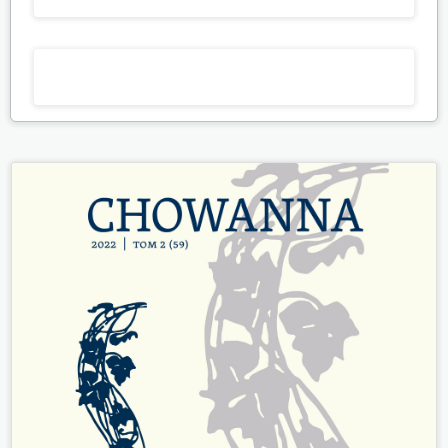
przemian społeczno-religijnych w Polsce.
Studia
Oecumenica,
24
,
337.
10.25167/so.5631
Paweł Mąkosa (2024)
Optimising Religious Education in Poland in the Age of
Secularisation.
Verbum Vitae,
10.31743/vv.16846
Anna Zellma (2024)
(Re)vision of Religious Education of Children and Youth in
Secularized Polish Society.
Verbum Vitae,
42
(1),
255.
10.31743/vv.16713
Agnieszka Laddach (2024)
Established-Outsiders Relations in Poland.
Palgrave
Studies on Norbert Elias,
53.
10.1007/978-3-031-49523-6_3
Tomasz Kopiczko, Monika Dacka (2024)