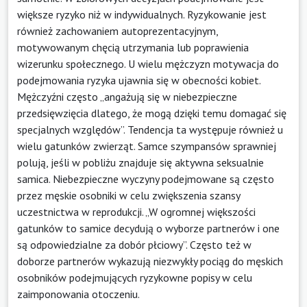
większe ryzyko niż w indywidualnych. Ryzykowanie jest
również zachowaniem autoprezentacyjnym,
motywowanym chęcią utrzymania lub poprawienia
wizerunku społecznego. U wielu mężczyzn motywacja do
podejmowania ryzyka ujawnia się w obecności kobiet.
Mężczyźni często „angażują się w niebezpieczne
przedsięwzięcia dlatego, że mogą dzięki temu domagać się
specjalnych względów”. Tendencja ta występuje również u
wielu gatunków zwierząt. Samce szympansów sprawniej
polują, jeśli w pobliżu znajduje się aktywna seksualnie
samica. Niebezpieczne wyczyny podejmowane są często
przez męskie osobniki w celu zwiększenia szansy
uczestnictwa w reprodukcji. „W ogromnej większości
gatunków to samice decydują o wyborze partnerów i one
są odpowiedzialne za dobór płciowy”. Często też w
doborze partnerów wykazują niezwykły pociąg do męskich
osobników podejmujących ryzykowne popisy w celu
zaimponowania otoczeniu.