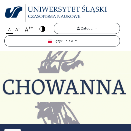
++
+
A
Zaloguj
A
A
Język Polski