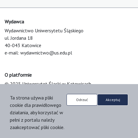
Wydawca
Wydawnictwo Uniwersytetu Śląskiego
ul. Jordana 18
40-043 Katowice
e-mail:
wydawnictwo@us.edu.pl
O platformie
© 2025 Uniwersytet Śląski w Katowicach
Support & Customization by LIBCOM
Ta strona używa pliki
Platform & Workflow by OJS/PKP
Odrzuć
Akceptuj
cookie dla prawidłowego
działania, aby korzystać w
pełni z portalu należy
zaakceptować pliki cookie.