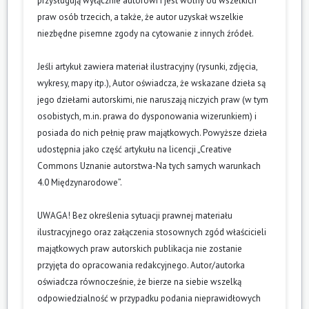
przysługują wyłącznie autorowi i jest wolny od wszelkich
praw osób trzecich, a także, że autor uzyskał wszelkie
niezbędne pisemne zgody na cytowanie z innych źródeł.
Jeśli artykuł zawiera materiał ilustracyjny (rysunki, zdjęcia,
wykresy, mapy itp.), Autor oświadcza, że wskazane dzieła są
jego dziełami autorskimi, nie naruszają niczyich praw (w tym
osobistych, m.in. prawa do dysponowania wizerunkiem) i
posiada do nich pełnię praw majątkowych. Powyższe dzieła
udostępnia jako część artykułu na licencji „Creative
Commons Uznanie autorstwa-Na tych samych warunkach
4.0 Międzynarodowe”.
UWAGA! Bez określenia sytuacji prawnej materiału
ilustracyjnego oraz załączenia stosownych zgód właścicieli
majątkowych praw autorskich publikacja nie zostanie
przyjęta do opracowania redakcyjnego. Autor/autorka
oświadcza równocześnie, że bierze na siebie wszelką
odpowiedzialność w przypadku podania nieprawidłowych