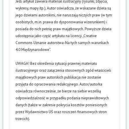
Jeśli artykuł zawiera materiał ilustracyjny (rysunki, zdjęcia,
wykresy, mapy itp.), Autor oświadcza, że wskazane dzieła są
jego dziełami autorskimi, nie naruszają niczyich praw (w tym
osobistych, m.in. prawa do dysponowania wizerunkiem) i
posiada do nich pełnię praw majątkowych. Powyższe dzieła
udostępnia jako część artykułu na licencji „Creative
Commons Uznanie autorstwa-Na tych samych warunkach
4.0 Międzynarodowe”.
UWAGA! Bez określenia sytuacji prawnej materiału
ilustracyjnego oraz załączenia stosownych zgód właścicieli
majątkowych praw autorskich publikacja nie zostanie
przyjęta do opracowania redakcyjnego. Autor/autorka
oświadcza równocześnie, że bierze na siebie wszelką
odpowiedzialność w przypadku podania nieprawidłowych
danych (także w zakresie pokrycia kosztów poniesionych
przez Wydawnictwo UŚ oraz roszczeń finansowych stron
trzecich).