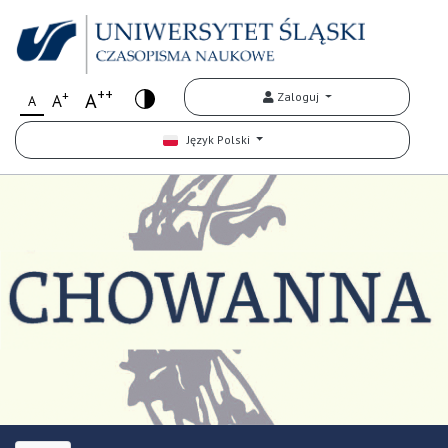
++
+
A
Zaloguj
A
A
Język Polski