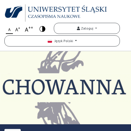
++
+
A
Zaloguj
A
A
Język Polski