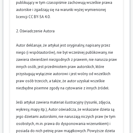
publikujący w tym czasopiśmie zachowują wszelkie prawa
autorskie i zgadzają się na warunki wyżej wymienionej
licencji CC BY-SA 4.0.
2. Oświadczenie Autora
Autor deklaruje, że artykuł jest oryginalny, napisany przez
niego (i współautorów), nie był wcześniej publikowany, nie
zawiera stwierdzeń niezgodnych z prawem, nie narusza praw
innych osób, jest przedmiotem praw autorskich, które
przysługują wyłącznie autorowi i jest wolny od wszelkich
praw osób trzecich, a także, że autor uzyskał wszelkie
niezbędne pisemne zgody na cytowanie z innych źródeł.
Jeśli artykuł zawiera materiał ilustracyjny (rysunki, zdjęcia,
wykresy, mapy itp.), Autor oświadcza, że wskazane dzieła są
jego dziełami autorskimi, nie naruszają niczyich praw (w tym
osobistych, m.in. prawa do dysponowania wizerunkiem) i
posiada do nich pełnię praw majątkowych. Powyższe dzieła