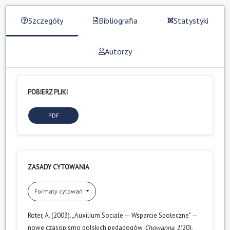
Szczegóły
Bibliografia
Statystyki
Autorzy
POBIERZ PLIKI
PDF
ZASADY CYTOWANIA
Formaty cytowań
Roter, A. (2003). „Auxilium Sociale — Wsparcie Społeczne" —
nowe czasopismo polskich pedagogów.
Chowanna
,
1
(20),