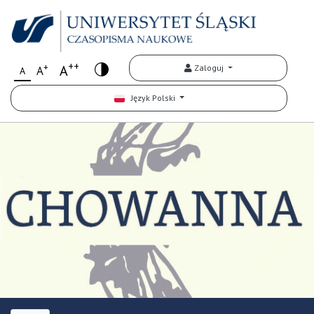
++
+
A
Zaloguj
A
A
Język Polski