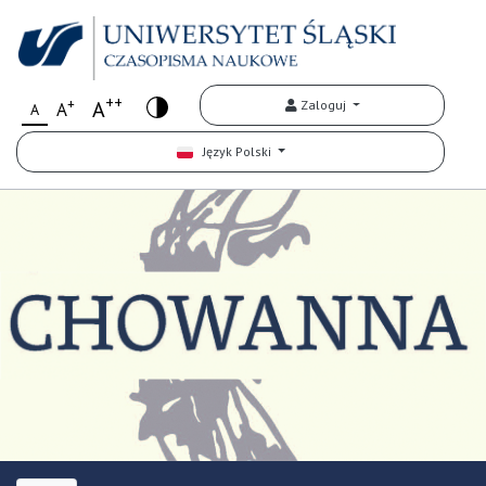
++
+
A
Zaloguj
A
A
Język Polski