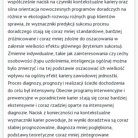
współcześnie nacisk na czynniki kontekstualne kariery oraz
silna orientacja nowoczesnych programów doradczych na
różnice w ekologiach rozwoju rożnych grup klientów
sprawia, że wyznaczniki predykcji sukcesu procesu
doradczego stają się coraz mniej standardowe, bardziej
zróżnicowane i coraz mniej zdolne do oszacowania w
zakresie wielkości efektu głównego (kryterium sukcesu).
Zmienne indywidualne, takie jak zainteresowania czy cechy
osobowości (typu uzdolnienia, inteligencja ogólna) można
było zmierzyć i na tej podstawie oszacować ich wielkość
wpływu na ogólny efekt kariery zawodowej jednostki.
Proces diagnozy, prognozy i realizacji ścieżki dochodzenia
do celu był intensywny. Obecnie programy interwencyjne i
prewencyjne w poradnictwie karier stają się coraz bardziej
ekstensywne i coraz rzadziej oparte na intensywnej
diagnozie. Nacisk z konieczności na kontekstualne
wyznaczniki karier powoduje, że wyniki doradztwa są coraz
słabiej prognozowalne, diagnoza mniej pogłębiona,
podstawy teoretyczne coraz mniej zintegrowane