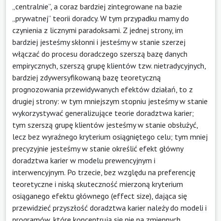
„centralnie”, a coraz bardziej zintegrowane na bazie
„prywatnej” teorii doradcy. W tym przypadku mamy do
czynienia z licznymi paradoksami. Z jednej strony, im
bardziej jesteśmy skłonni i jesteśmy w stanie szerzej
włączać do procesu doradczego szerszą bazę danych
empirycznych, szerszą grupę klientów tzw. nietradycyjnych,
bardziej zdywersyfikowaną bazę teoretyczną
prognozowania przewidywanych efektów działań, to z
drugiej strony: w tym mniejszym stopniu jesteśmy w stanie
wykorzystywać generalizujące teorie doradztwa karier;
tym szerszą grupę klientów jesteśmy w stanie obsłużyć,
lecz bez wyraźnego kryterium osiągniętego celu; tym mniej
precyzyjnie jesteśmy w stanie określić efekt główny
doradztwa karier w modelu prewencyjnym i
interwencyjnym. Po trzecie, bez względu na preferencję
teoretyczne i niską skuteczność mierzoną kryterium
osiąganego efektu głównego (effect size), dająca się
przewidzieć przyszłość doradztwa karier należy do modeli i
programów, które koncentrują się nie na zmiennych