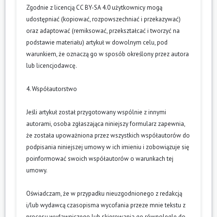
Zgodnie z licencją CC BY-SA 4.0 użytkownicy mogą
udostępniać (kopiować, rozpowszechniać i przekazywać)
oraz adaptować (remiksować, przekształcać i tworzyć na
podstawie materiału) artykuł w dowolnym celu, pod
warunkiem, że oznaczą go w sposób określony przez autora
lub licencjodawcę.
4. Współautorstwo
Jeśli artykuł został przygotowany wspólnie z innymi
autorami, osoba zgłaszająca niniejszy formularz zapewnia,
że została upoważniona przez wszystkich współautorów do
podpisania niniejszej umowy w ich imieniu i zobowiązuje się
poinformować swoich współautorów o warunkach tej
umowy.
Oświadczam, że w przypadku nieuzgodnionego z redakcją
i/lub wydawcą czasopisma wycofania przeze mnie tekstu z
procesu wydawniczego lub skierowania go równolegle do