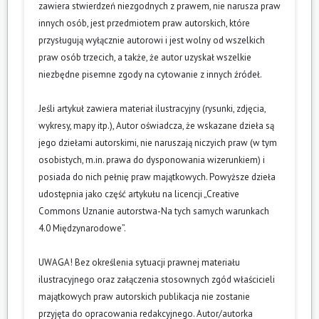
zawiera stwierdzeń niezgodnych z prawem, nie narusza praw
innych osób, jest przedmiotem praw autorskich, które
przysługują wyłącznie autorowi i jest wolny od wszelkich
praw osób trzecich, a także, że autor uzyskał wszelkie
niezbędne pisemne zgody na cytowanie z innych źródeł.
Jeśli artykuł zawiera materiał ilustracyjny (rysunki, zdjęcia,
wykresy, mapy itp.), Autor oświadcza, że wskazane dzieła są
jego dziełami autorskimi, nie naruszają niczyich praw (w tym
osobistych, m.in. prawa do dysponowania wizerunkiem) i
posiada do nich pełnię praw majątkowych. Powyższe dzieła
udostępnia jako część artykułu na licencji „Creative
Commons Uznanie autorstwa-Na tych samych warunkach
4.0 Międzynarodowe”.
UWAGA! Bez określenia sytuacji prawnej materiału
ilustracyjnego oraz załączenia stosownych zgód właścicieli
majątkowych praw autorskich publikacja nie zostanie
przyjęta do opracowania redakcyjnego. Autor/autorka