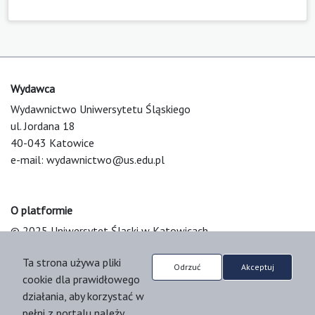
Wydawca
Wydawnictwo Uniwersytetu Śląskiego
ul. Jordana 18
40-043 Katowice
e-mail:
wydawnictwo@us.edu.pl
O platformie
© 2025 Uniwersytet Śląski w Katowicach
Support & Customization by LIBCOM
Ta strona używa pliki
Platform & Workflow by OJS/PKP
Odrzuć
Akceptuj
cookie dla prawidłowego
działania, aby korzystać w
pełni z portalu należy