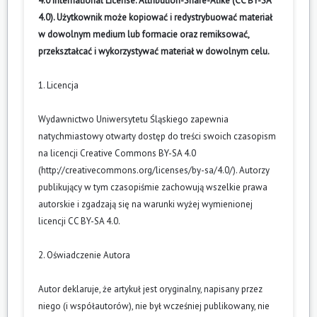
4.0 International License: Attribution-Share-Alike (CC BY-SA
4.0). Użytkownik może kopiować i redystrybuować materiał
w dowolnym medium lub formacie oraz remiksować,
przekształcać i wykorzystywać materiał w dowolnym celu.
1. Licencja
Wydawnictwo Uniwersytetu Śląskiego zapewnia
natychmiastowy otwarty dostęp do treści swoich czasopism
na licencji Creative Commons BY-SA 4.0
(
http://creativecommons.org/licenses/by-sa/4.0/
). Autorzy
publikujący w tym czasopiśmie zachowują wszelkie prawa
autorskie i zgadzają się na warunki wyżej wymienionej
licencji CC BY-SA 4.0.
2. Oświadczenie Autora
Autor deklaruje, że artykuł jest oryginalny, napisany przez
niego (i współautorów), nie był wcześniej publikowany, nie