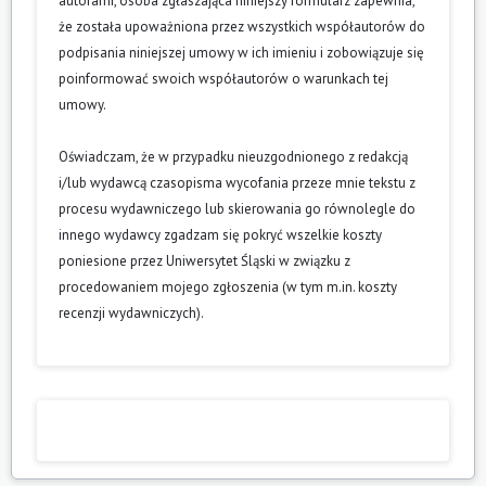
autorami, osoba zgłaszająca niniejszy formularz zapewnia,
że została upoważniona przez wszystkich współautorów do
podpisania niniejszej umowy w ich imieniu i zobowiązuje się
poinformować swoich współautorów o warunkach tej
umowy.
Oświadczam, że w przypadku nieuzgodnionego z redakcją
i/lub wydawcą czasopisma wycofania przeze mnie tekstu z
procesu wydawniczego lub skierowania go równolegle do
innego wydawcy zgadzam się pokryć wszelkie koszty
poniesione przez Uniwersytet Śląski w związku z
procedowaniem mojego zgłoszenia (w tym m.in. koszty
recenzji wydawniczych).