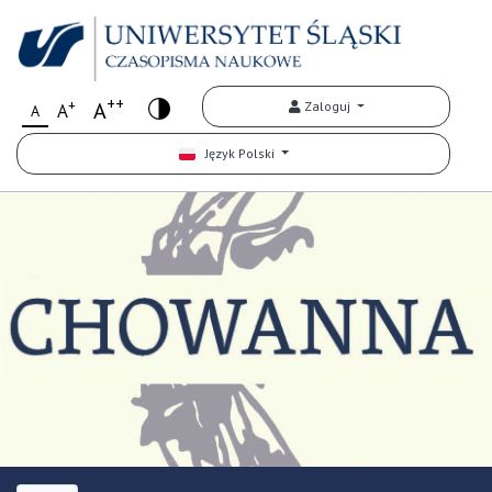
++
+
A
Zaloguj
A
A
Język Polski