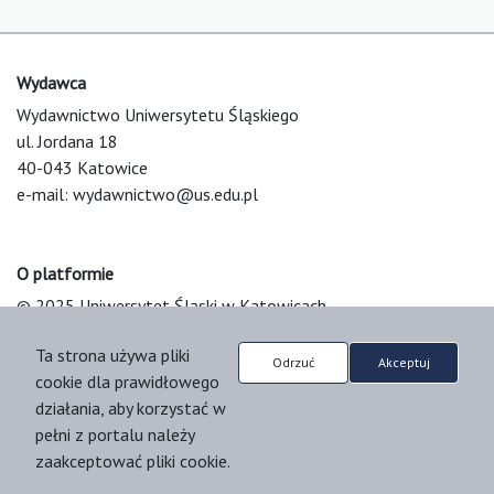
Wydawca
Wydawnictwo Uniwersytetu Śląskiego
ul. Jordana 18
40-043 Katowice
e-mail:
wydawnictwo@us.edu.pl
O platformie
© 2025 Uniwersytet Śląski w Katowicach
Support & Customization by LIBCOM
Ta strona używa pliki
Platform & Workflow by OJS/PKP
Odrzuć
Akceptuj
cookie dla prawidłowego
działania, aby korzystać w
pełni z portalu należy
zaakceptować pliki cookie.