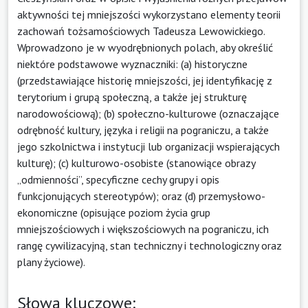
aktywności tej mniejszości wykorzystano elementy teorii
zachowań tożsamościowych Tadeusza Lewowickiego.
Wprowadzono je w wyodrębnionych polach, aby określić
niektóre podstawowe wyznaczniki: (a) historyczne
(przedstawiające historię mniejszości, jej identyfikację z
terytorium i grupą społeczną, a także jej strukturę
narodowościową); (b) społeczno-kulturowe (oznaczające
odrębność kultury, języka i religii na pograniczu, a także
jego szkolnictwa i instytucji lub organizacji wspierających
kulturę); (c) kulturowo-osobiste (stanowiące obrazy
„odmienności”, specyficzne cechy grupy i opis
funkcjonujących stereotypów); oraz (d) przemysłowo-
ekonomiczne (opisujące poziom życia grup
mniejszościowych i większościowych na pograniczu, ich
rangę cywilizacyjną, stan techniczny i technologiczny oraz
plany życiowe).
Słowa kluczowe: