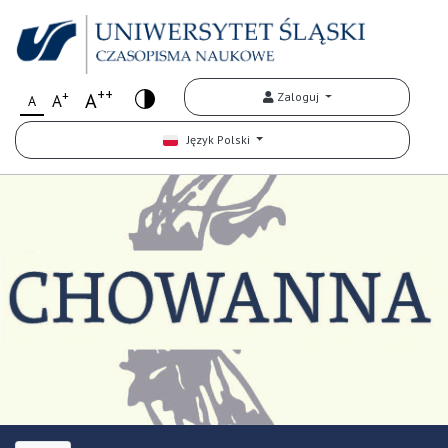
++
+
A
Zaloguj
A
A
Język Polski