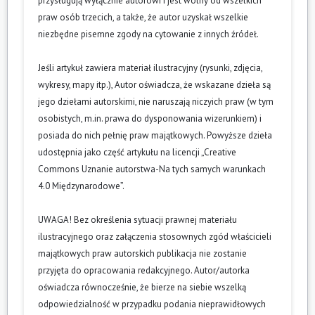
przysługują wyłącznie autorowi i jest wolny od wszelkich
praw osób trzecich, a także, że autor uzyskał wszelkie
niezbędne pisemne zgody na cytowanie z innych źródeł.
Jeśli artykuł zawiera materiał ilustracyjny (rysunki, zdjęcia,
wykresy, mapy itp.), Autor oświadcza, że wskazane dzieła są
jego dziełami autorskimi, nie naruszają niczyich praw (w tym
osobistych, m.in. prawa do dysponowania wizerunkiem) i
posiada do nich pełnię praw majątkowych. Powyższe dzieła
udostępnia jako część artykułu na licencji „Creative
Commons Uznanie autorstwa-Na tych samych warunkach
4.0 Międzynarodowe”.
UWAGA! Bez określenia sytuacji prawnej materiału
ilustracyjnego oraz załączenia stosownych zgód właścicieli
majątkowych praw autorskich publikacja nie zostanie
przyjęta do opracowania redakcyjnego. Autor/autorka
oświadcza równocześnie, że bierze na siebie wszelką
odpowiedzialność w przypadku podania nieprawidłowych