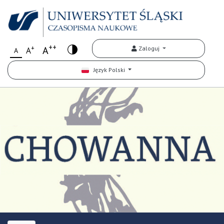
++
+
A
Zaloguj
A
A
Język Polski