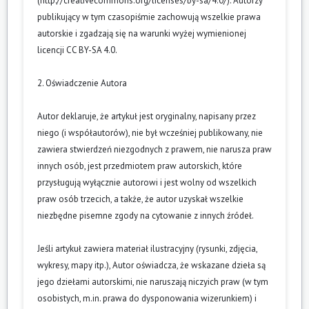
(
http://creativecommons.org/licenses/by-sa/4.0/
). Autorzy
publikujący w tym czasopiśmie zachowują wszelkie prawa
autorskie i zgadzają się na warunki wyżej wymienionej
licencji CC BY-SA 4.0.
2. Oświadczenie Autora
Autor deklaruje, że artykuł jest oryginalny, napisany przez
niego (i współautorów), nie był wcześniej publikowany, nie
zawiera stwierdzeń niezgodnych z prawem, nie narusza praw
innych osób, jest przedmiotem praw autorskich, które
przysługują wyłącznie autorowi i jest wolny od wszelkich
praw osób trzecich, a także, że autor uzyskał wszelkie
niezbędne pisemne zgody na cytowanie z innych źródeł.
Jeśli artykuł zawiera materiał ilustracyjny (rysunki, zdjęcia,
wykresy, mapy itp.), Autor oświadcza, że wskazane dzieła są
jego dziełami autorskimi, nie naruszają niczyich praw (w tym
osobistych, m.in. prawa do dysponowania wizerunkiem) i