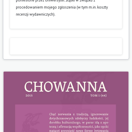
poniesione przez Uniwersytet Śląski w związku z
procedowaniem mojego zgłoszenia (w tym m.in. koszty
recenzji wydawniczych).