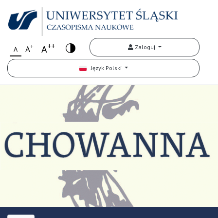
++
+
A
Zaloguj
A
A
Język Polski