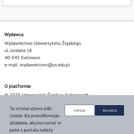
Wydawca
Wydawnictwo Uniwersytetu Śląskiego
ul. Jordana 18
40-043 Katowice
e-mail:
wydawnictwo@us.edu.pl
O platformie
© 2025 Uniwersytet Śląski w Katowicach
Support & Customization by LIBCOM
Ta strona używa pliki
Platform & Workflow by OJS/PKP
Odrzuć
Akceptuj
cookie dla prawidłowego
działania, aby korzystać w
pełni z portalu należy