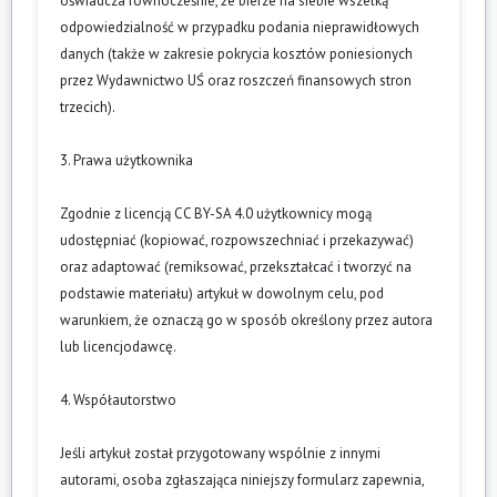
oświadcza równocześnie, że bierze na siebie wszelką
odpowiedzialność w przypadku podania nieprawidłowych
danych (także w zakresie pokrycia kosztów poniesionych
przez Wydawnictwo UŚ oraz roszczeń finansowych stron
trzecich).
3. Prawa użytkownika
Zgodnie z licencją CC BY-SA 4.0 użytkownicy mogą
udostępniać (kopiować, rozpowszechniać i przekazywać)
oraz adaptować (remiksować, przekształcać i tworzyć na
podstawie materiału) artykuł w dowolnym celu, pod
warunkiem, że oznaczą go w sposób określony przez autora
lub licencjodawcę.
4. Współautorstwo
Jeśli artykuł został przygotowany wspólnie z innymi
autorami, osoba zgłaszająca niniejszy formularz zapewnia,