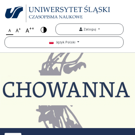
++
+
A
Zaloguj
A
A
Język Polski