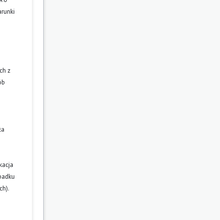
arunki
ch z
ób
ła
kacja
ypadku
ch).