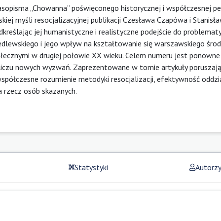
sopisma „Chowanna” poświęconego historycznej i współczesnej pe
skiej myśli resocjalizacyjnej publikacji Czesława Czapówa i Stanisł
dkreślając jej humanistyczne i realistyczne podejście do problematy
Jedlewskiego i jego wpływ na kształtowanie się warszawskiego śro
ołecznymi w drugiej połowie XX wieku. Celem numeru jest ponowne
obliczu nowych wyzwań. Zaprezentowane w tomie artykuły poruszają
, współczesne rozumienie metodyki resocjalizacji, efektywność odd
 rzecz osób skazanych.
Statystyki
Autorz