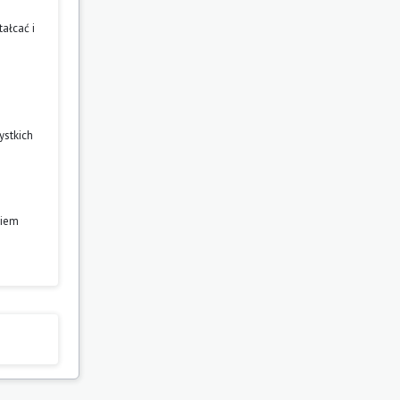
ałcać i
ystkich
niem