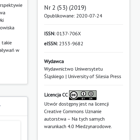
rspektywie
Nr 2 (53) (2019)
awa
Opublikowane: 2020-07-24
ki
dowiska
ISSN:
0137-706X
 takie
eISSN:
2353-9682
ziaływań w
Wydawca
Wydawnictwo Uniwersytetu
Śląskiego | University of Silesia Press
Licencja CC
Utwór dostępny jest na licencji
y
Creative Commons Uznanie
autorstwa – Na tych samych
warunkach 4.0 Miedzynarodowe
.