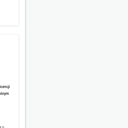
cencji
wolnym
4.0