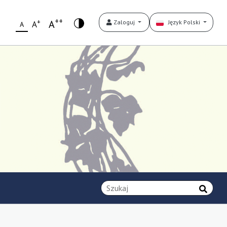
++
+
A
Zaloguj
Język Polski
A
A