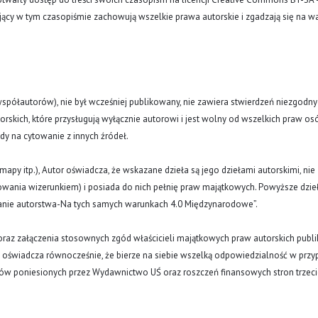
ujący w tym czasopiśmie zachowują wszelkie prawa autorskie i zgadzają się na w
(i współautorów), nie był wcześniej publikowany, nie zawiera stwierdzeń niezgodny
rskich, które przysługują wyłącznie autorowi i jest wolny od wszelkich praw os
ody na cytowanie z innych źródeł.
y, mapy itp.), Autor oświadcza, że wskazane dzieła są jego dziełami autorskimi, nie
nowania wizerunkiem) i posiada do nich pełnię praw majątkowych. Powyższe dzie
znanie autorstwa-Na tych samych warunkach 4.0 Międzynarodowe”.
oraz załączenia stosownych zgód właścicieli majątkowych praw autorskich publi
a oświadcza równocześnie, że bierze na siebie wszelką odpowiedzialność w prz
tów poniesionych przez Wydawnictwo UŚ oraz roszczeń finansowych stron trzeci