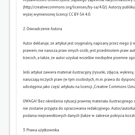
(
http://creativecommons.org/licenses/by-sa/4.0/
). Autorzy publik
wyżej wymienionej licencji CC BY-SA 4.0.
2. Oświadczenie Autora
Autor deklaruje, że artykuł jest oryginalny, napisany przez niego 
prawem, nie narusza praw innych osób, jest przedmiotem praw auto
trzecich, a także, że autor uzyskał wszelkie niezbędne pisemne zg
Jeśli artykuł zawiera materiał ilustracyjny (rysunki, zdjęcia, wykres
naruszają niczyich praw (w tym osobistych, m.in. prawa do dyspo
udostępnia jako część artykułu na licencji „Creative Commons U
UWAGA! Bez określenia sytuacji prawnej materiału ilustracyjnego 
nie zostanie przyjęta do opracowania redakcyjnego. Autor/autork
podania nieprawidłowych danych (także w zakresie pokrycia kosz
3. Prawa użytkownika