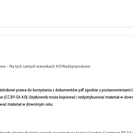
twa – Na tych samych warunkach 4.0 Miedzynarodowe
.
ytelnikowi prawa do korzystania z dokumentów pdf zgodnie z postanowieniami li
like (CC BY-SA 4.0). Użytkownik może kopiować i redystrybuować materiał w do
ywać materiał w dowolnym celu.
arty dostęp do treści swoich czasopism na licencji Creative Commons BY-SA 