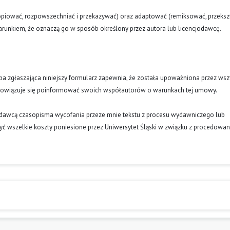
opiować, rozpowszechniać i przekazywać) oraz adaptować (remiksować, przekszt
runkiem, że oznaczą go w sposób określony przez autora lub licencjodawcę.
oba zgłaszająca niniejszy formularz zapewnia, że została upoważniona przez wsz
obowiązuje się poinformować swoich współautorów o warunkach tej umowy.
ydawcą czasopisma wycofania przeze mnie tekstu z procesu wydawniczego lub
ć wszelkie koszty poniesione przez Uniwersytet Śląski w związku z procedowa