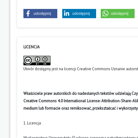
udostępnij
udostępnij
udostępnij
LICENCJA
Utwór dostępny jest na licencji
Creative Commons Uznanie autors
Właściciele praw autorskich do nadesłanych tekstów udzielają Cz
Creative Commons 4.0 International License: Attribution-Share-A
medium lub formacie oraz remiksować, przekształcać i wykorzyst
1. Licencja
Wydawnictwo Uniwersytetu Śląskiego zapewnia natychmiastowy otw