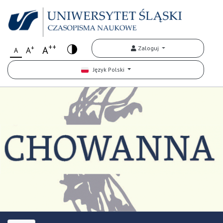
++
+
A
Zaloguj
A
A
Język Polski