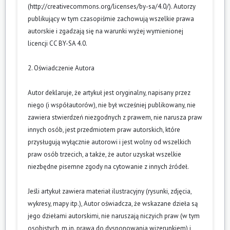
(
http://creativecommons.org/licenses/by-sa/4.0/
). Autorzy
publikujący w tym czasopiśmie zachowują wszelkie prawa
autorskie i zgadzają się na warunki wyżej wymienionej
licencji CC BY-SA 4.0.
2. Oświadczenie Autora
Autor deklaruje, że artykuł jest oryginalny, napisany przez
niego (i współautorów), nie był wcześniej publikowany, nie
zawiera stwierdzeń niezgodnych z prawem, nie narusza praw
innych osób, jest przedmiotem praw autorskich, które
przysługują wyłącznie autorowi i jest wolny od wszelkich
praw osób trzecich, a także, że autor uzyskał wszelkie
niezbędne pisemne zgody na cytowanie z innych źródeł.
Jeśli artykuł zawiera materiał ilustracyjny (rysunki, zdjęcia,
wykresy, mapy itp.), Autor oświadcza, że wskazane dzieła są
jego dziełami autorskimi, nie naruszają niczyich praw (w tym
osobistych, m.in. prawa do dysponowania wizerunkiem) i