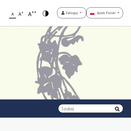
++
+
A
Zaloguj
Język Polski
A
A