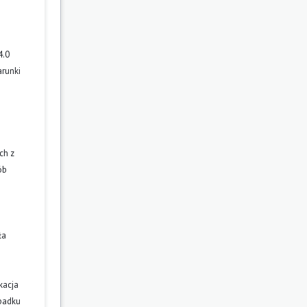
4.0
arunki
ch z
ób
ła
kacja
ypadku