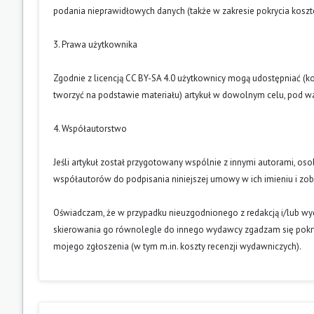
podania nieprawidłowych danych (także w zakresie pokrycia kosz
3. Prawa użytkownika
Zgodnie z licencją CC BY-SA 4.0 użytkownicy mogą udostępniać (k
tworzyć na podstawie materiału) artykuł w dowolnym celu, pod wa
4. Współautorstwo
Jeśli artykuł został przygotowany wspólnie z innymi autorami, os
współautorów do podpisania niniejszej umowy w ich imieniu i z
Oświadczam, że w przypadku nieuzgodnionego z redakcją i/lub w
skierowania go równolegle do innego wydawcy zgadzam się pokry
mojego zgłoszenia (w tym m.in. koszty recenzji wydawniczych).