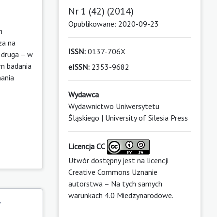
Nr 1 (42) (2014)
Opublikowane: 2020-09-23
h
za na
ISSN:
0137-706X
 druga – w
em badania
eISSN:
2353-9682
nania
Wydawca
Wydawnictwo Uniwersytetu
Śląskiego | University of Silesia Press
Licencja CC
Utwór dostępny jest na licencji
Creative Commons Uznanie
autorstwa – Na tych samych
warunkach 4.0 Miedzynarodowe
.
y