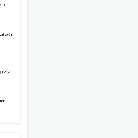
ch).
ałcać i
ystkich
niem