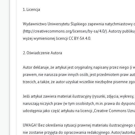
1. Licencja
Wydawnictwo Uniwersytetu Śląskiego zapewnia natychmiastowy otw
(
http://creativecommons.org/licenses/by-sa/4.0/
). Autorzy publik
wyżej wymienionej licencji CC BY-SA 4.0.
2. Oświadczenie Autora
Autor deklaruje, że artykuł jest oryginalny, napisany przez niego 
prawem, nie narusza praw innych osób, jest przedmiotem praw auto
trzecich, a także, że autor uzyskał wszelkie niezbędne pisemne zg
Jeśli artykuł zawiera materiał ilustracyjny (rysunki, zdjęcia, wykres
naruszają niczyich praw (w tym osobistych, m.in. prawa do dyspo
udostępnia jako część artykułu na licencji „Creative Commons U
UWAGA! Bez określenia sytuacji prawnej materiału ilustracyjnego 
nie zostanie przyjęta do opracowania redakcyjnego. Autor/autork