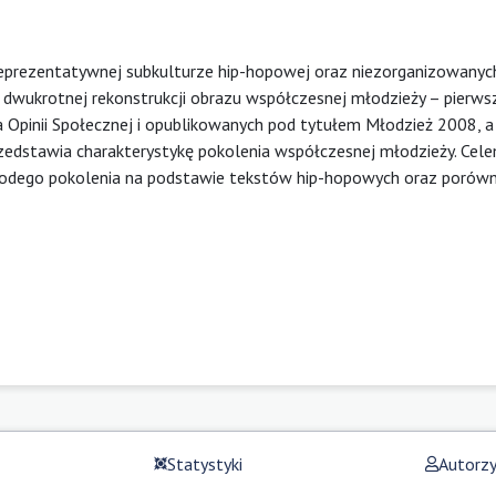
eprezentatywnej subkulturze hip-hopowej oraz niezorganizowanyc
 dwukrotnej rekonstrukcji obrazu współczesnej młodzieży – pierws
Opinii Społecznej i opublikowanych pod tytułem Młodzież 2008, a
przedstawia charakterystykę pokolenia współczesnej młodzieży. Cel
i młodego pokolenia na podstawie tekstów hip-hopowych oraz porów
Statystyki
Autorz