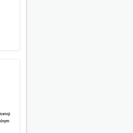
cencji
wolnym