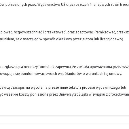
tów poniesionych przez Wydawnictwo UŚ oraz roszczeń finansowych stron trzeci
opiować, rozpowszechniać i przekazywać) oraz adaptować (remiksować, przekszt
runkiem, że oznaczą go w sposób określony przez autora lub licencjodawcę.
oba zgłaszająca niniejszy formularz zapewnia, że została upoważniona przez wsz
obowiązuje się poinformować swoich współautorów o warunkach tej umowy.
ydawcą czasopisma wycofania przeze mnie tekstu z procesu wydawniczego lub
ć wszelkie koszty poniesione przez Uniwersytet Śląski w związku z procedowa