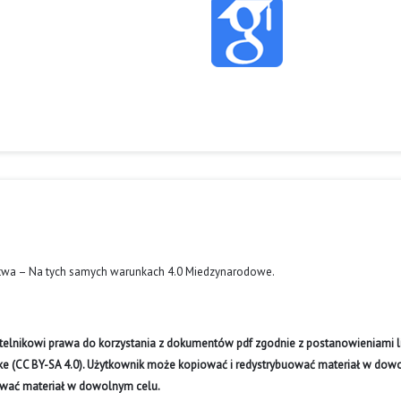
twa – Na tych samych warunkach 4.0 Miedzynarodowe
.
ytelnikowi prawa do korzystania z dokumentów pdf zgodnie z postanowieniami li
like (CC BY-SA 4.0). Użytkownik może kopiować i redystrybuować materiał w do
ywać materiał w dowolnym celu.