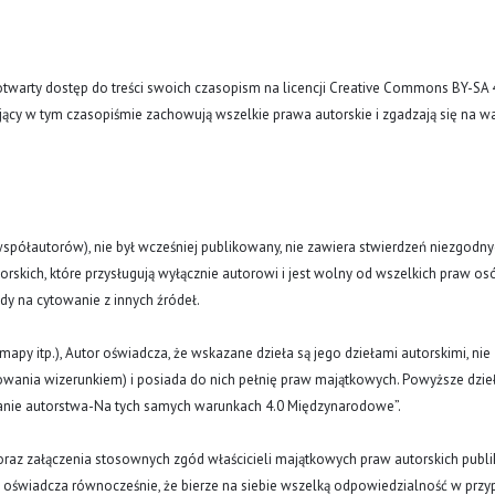
arty dostęp do treści swoich czasopism na licencji Creative Commons BY-SA 
ujący w tym czasopiśmie zachowują wszelkie prawa autorskie i zgadzają się na w
(i współautorów), nie był wcześniej publikowany, nie zawiera stwierdzeń niezgodny
rskich, które przysługują wyłącznie autorowi i jest wolny od wszelkich praw os
ody na cytowanie z innych źródeł.
y, mapy itp.), Autor oświadcza, że wskazane dzieła są jego dziełami autorskimi, nie
nowania wizerunkiem) i posiada do nich pełnię praw majątkowych. Powyższe dzie
znanie autorstwa-Na tych samych warunkach 4.0 Międzynarodowe”.
oraz załączenia stosownych zgód właścicieli majątkowych praw autorskich publi
a oświadcza równocześnie, że bierze na siebie wszelką odpowiedzialność w prz